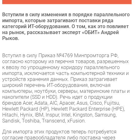
Безопасность
Вступили в силу изменения в порядке параллельного
Инновации
импорта, которые затрагивают поставки ряда
CIO/Управление ИТ
категорий ИТ-оборудования. О том, как это повлияет
на рынок, рассказывает эксперт «ОБИТ» Андрей
Гаджеты
Рыков.
Здоровье
Вступил в силу Приказ №4769 Минпромторга РФ,
РАЗДЕЛЫ
согласно которому из перечня товаров, разрешенных
к ввозу по упрощенному коридору параллельного
импорта, исключается часть компьютерной техники и
Новости
устройств хранения данных. Приказ затрагивает
Аналитика
широкий перечень ИТ-оборудования, включая
компьютеры, ноутбуки, серверы, материнские платы и
Интервью
накопители (SSD и HDD). Речь идет о продукции
Мероприятия
брендов Acer, Adata, AIC, Apacer, Asus, Cisco, Fujitsu,
Hewlett Packard (HP), Hewlett Packard Enterprise (HPE),
Проекты
Hitachi, Hynix, IBM, Inspur, Intel, Kingston, Samsung,
IT класс
Sandisk, Toshiba, Transcend, xFusion.
Тестовый стенд
Для импорта этих продуктов теперь потребуется
Каталог компаний
согласие правообладателя либо поставка через