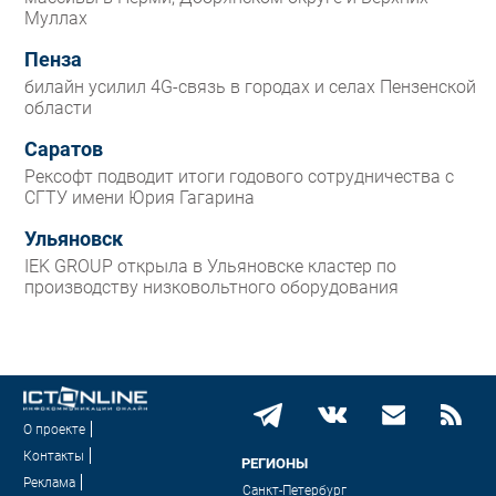
Муллах
Пенза
билайн усилил 4G-связь в городах и селах Пензенской
области
Саратов
Рексофт подводит итоги годового сотрудничества с
СГТУ имени Юрия Гагарина
Ульяновск
IEK GROUP открыла в Ульяновске кластер по
производству низковольтного оборудования
О проекте
Контакты
РЕГИОНЫ
Реклама
Санкт-Петербург