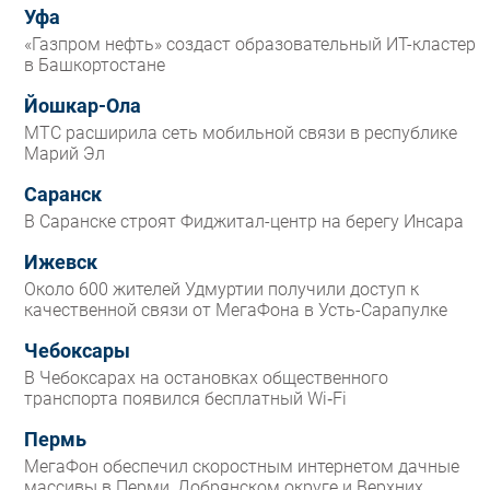
Уфа
«Газпром нефть» создаст образовательный ИТ-кластер
в Башкортостане
Йошкар-Ола
МТС расширила сеть мобильной связи в республике
Марий Эл
Саранск
В Саранске строят Фиджитал-центр на берегу Инсара
Ижевск
Около 600 жителей Удмуртии получили доступ к
качественной связи от МегаФона в Усть-Сарапулке
Чебоксары
В Чебоксарах на остановках общественного
транспорта появился бесплатный Wi‑Fi
Пермь
МегаФон обеспечил скоростным интернетом дачные
массивы в Перми, Добрянском округе и Верхних