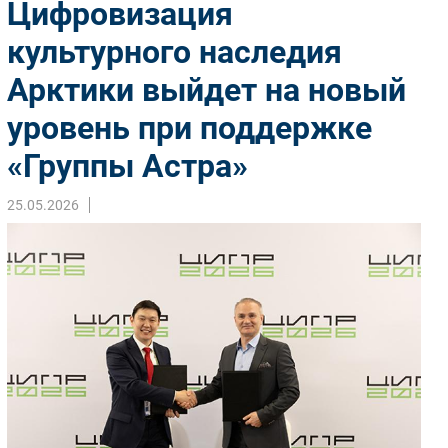
Цифровизация
Импорто­замещение
культурного наследия
Автоматизация Промышленности
Арктики выйдет на новый
Интернет
Мобильная связь
уровень при поддержке
Фиксированная связь
«Группы Астра»
Интеграция
Рынок ПК
25.05.2026
Маркетинг
Торговые сети
Оборудование
ПО
Outsourcing
Кадры
Регулирование
Финансы
Web