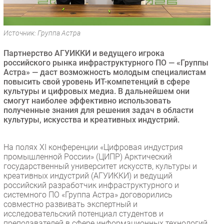
Безопасность
Инновации
Источник: Группа Астра
CIO/Управление ИТ
Партнерство АГУИККИ и ведущего игрока
Гаджеты
российского рынка инфраструктурного ПО — «Группы
Здоровье
Астра» — даст возможность молодым специалистам
повысить свой уровень ИТ-компетенций в сфере
культуры и цифровых медиа. В дальнейшем они
РАЗДЕЛЫ
смогут наиболее эффективно использовать
полученные знания для решения задач в области
Новости
культуры, искусства и креативных индустрий.
Аналитика
Интервью
На полях XI конференции «Цифровая индустрия
промышленной России» (ЦИПР) Арктический
Мероприятия
государственный университет искусств, культуры и
Проекты
креативных индустрий (АГУИККИ) и ведущий
российский разработчик инфраструктурного и
IT класс
системного ПО «Группа Астра» договорились
Тестовый стенд
совместно развивать экспертный и
исследовательский потенциал студентов и
Каталог компаний
преподавателей в сфере информационных технологий,