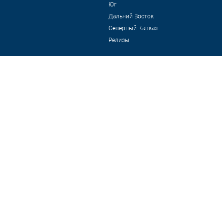
Юг
Дальний Восток
Северный Кавказ
Релизы