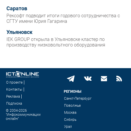
Саратов
Рексофт подводит итоги годового сотрудничества с
СГТУ имени Юрия Гагарина
Ульяновск
IEK GROUP открыла в Ульяновске кластер по
производству низковольтного оборудования
О проекте
Контакты
РЕГИОНЫ
Реклама
Санкт-Петербург
Подписка
Поволжье
© 2004-2026
Москва
"Инфокоммуникации
онлайн"
Сибирь
Урал