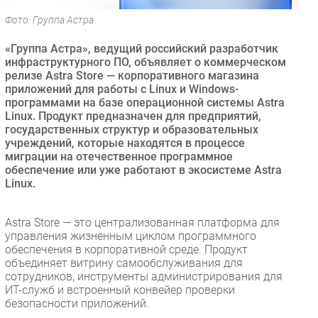
Безопасность
Фото: Группа Астра
Инновации
«Группа Астра», ведущий российский разработчик
CIO/Управление ИТ
инфраструктурного ПО, объявляет о коммерческом
релизе Astra Store — корпоративного магазина
Гаджеты
приложений для работы с Linux и Windows-
Здоровье
программами на базе операционной системы Astra
Linux. Продукт предназначен для предприятий,
государственных структур и образовательных
РАЗДЕЛЫ
учреждений, которые находятся в процессе
миграции на отечественное программное
Новости
обеспечение или уже работают в экосистеме Astra
Linux.
Аналитика
Интервью
Astra Store — это централизованная платформа для
Мероприятия
управления жизненным циклом программного
Проекты
обеспечения в корпоративной среде. Продукт
объединяет витрину самообслуживания для
IT класс
сотрудников, инструменты администрирования для
Тестовый стенд
ИТ-служб и встроенный конвейер проверки
безопасности приложений.
Каталог компаний