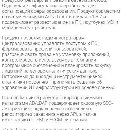
предусмотрен вариант SaaS на базе Astra Cloud.
Отдельная конфигурация разработана для
организаций сферы образования. Продукт совместим
со всеми версиями Astra Linux начиная с 1.8.7 и
поддерживает развертывание на ПК, ноутбуках, VDI и
мобильных устройствах.
Продукт позволяет администраторам
централизованно управлять доступом к ПО:
формировать профили пользователей,
разграничивать права на установку приложений,
контролировать используемое в компании
программное обеспечение и планировать закупку
лицензий на основе аналитических данных.
Встроенные дашборды и инструменты бизнес-
аналитики позволяют принимать решения об
управлении ИТ-инфраструктурой на основе данных.
Платформа интегрируется с корпоративными
каталогами AD/LDAP, поддерживает сквозную SSO-
авторизацию, подключение собственных
репозиториев заказчика через API, а также
интеграцию с ITSM- и SCCM-системами.
«Astra Store — это ответ на реальный запрос рынка.