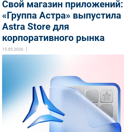
Свой магазин приложений:
Импорто­замещение
«Группа Астра» выпустила
Автоматизация Промышленности
Astra Store для
Интернет
Мобильная связь
корпоративного рынка
Фиксированная связь
Интеграция
15.05.2026
Рынок ПК
Маркетинг
Торговые сети
Оборудование
ПО
Outsourcing
Кадры
Регулирование
Финансы
Web