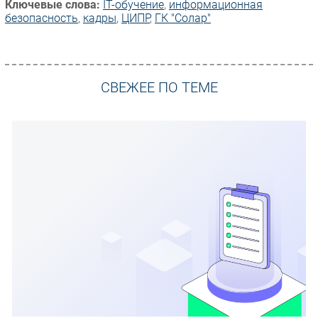
Ключевые слова:
IT-обучение
,
информационная
безопасность
,
кадры
,
ЦИПР
,
ГК "Солар"
СВЕЖЕЕ ПО ТЕМЕ