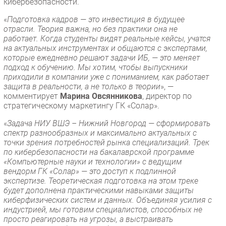
кибербезопасности.
«
Подготовка кадров — это инвестиция в будущее
отрасли. Теория важна, но без практики она не
работает. Когда студенты видят реальные кейсы, учатся
на актуальных инструментах и общаются с экспертами,
которые ежедневно решают задачи ИБ, — это меняет
подход к обучению. Мы хотим, чтобы выпускники
приходили в компании уже с пониманием, как работает
защита в реальности, а не только в теории
», —
комментирует
Марина Овсянникова
, директор по
стратегическому маркетингу ГК «Солар».
«
Задача НИУ ВШЭ – Нижний Новгород — сформировать
спектр разнообразных и максимально актуальных с
точки зрения потребностей рынка специализаций. Трек
по кибербезопасности на бакалаврской программе
«Компьютерные науки и технологии» с ведущим
вендорм ГК «Солар» — это доступ к подлинной
экспертизе. Теоретическая подготовка на этом треке
будет дополнена практическими навыками защиты
киберфизических систем и данных. Объединяя усилия с
индустрией, мы готовим специалистов, способных не
просто реагировать на угрозы, а выстраивать