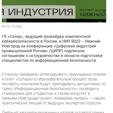
Безопасность
Инновации
CIO/Управление ИТ
Фото: Солар
Гаджеты
Здоровье
ГК «Солар», ведущий провайдер комплексной
кибербезопасности в России, и НИУ ВШЭ – Нижний
Новгород на конференции «Цифровая индустрия
РАЗДЕЛЫ
промышленной России» (ЦИПР) подписали
соглашение о сотрудничестве в области подготовки
Новости
специалистов по информационной безопасности.
Аналитика
Интервью
Стороны намерены интегрировать прикладные знания
и опыт «Солара» в образовательный процесс вуза:
Мероприятия
эксперты компании будут преподавать дисциплины по
Проекты
треку «Информационная безопасность», проводить
стажировки для студентов, а также запустят в
IT класс
Нижнем Новгороде проект «Кибербез-ликбез» — серию
Тестовый стенд
практических лекций от ведущих экспертов отрасли.
Каталог компаний
Дефицит квалифицированных кадров остается одним