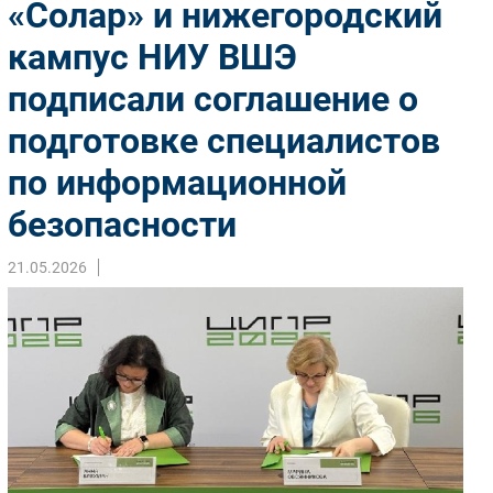
«Солар» и нижегородский
Импорто­замещение
кампус НИУ ВШЭ
Автоматизация Промышленности
подписали соглашение о
Интернет
Мобильная связь
подготовке специалистов
Фиксированная связь
по информационной
Интеграция
Рынок ПК
безопасности
Маркетинг
21.05.2026
Торговые сети
Оборудование
ПО
Outsourcing
Кадры
Регулирование
Финансы
Web