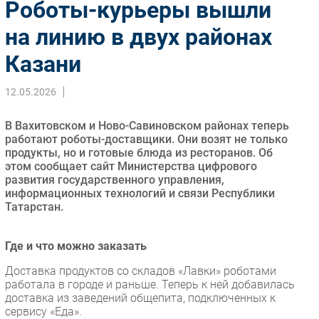
Роботы-курьеры вышли
Импорто­замещение
на линию в двух районах
Автоматизация Промышленности
Казани
Интернет
Мобильная связь
12.05.2026
Фиксированная связь
Интеграция
В Вахитовском и Ново-Савиновском районах теперь
Рынок ПК
работают роботы-доставщики. Они возят не только
продукты, но и готовые блюда из ресторанов. Об
Маркетинг
этом сообщает сайт Министерства цифрового
Торговые сети
развития государственного управления,
информационных технологий и связи Республики
Оборудование
Татарстан.
ПО
Outsourcing
Где и что можно заказать
Кадры
Доставка продуктов со складов «Лавки» роботами
Регулирование
работала в городе и раньше. Теперь к ней добавилась
доставка из заведений общепита, подключенных к
Финансы
сервису «Еда».
Web