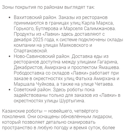
Зоны покрытия по районам выглядят так:
Безопасность
Инновации
Вахитовский район. Заказы из ресторанов
принимаются в границах улиц Карла Маркса,
CIO/Управление ИТ
Горького, Бутлерова и Марселя Салимжанова.
Гаджеты
Продукты из «Лавки» здесь доставляют с
декабря 2025 года, к системе подключены склады
Здоровье
компании на улицах Маяковского и
Спартаковской.
РАЗДЕЛЫ
Ново-Савиновский район. Доставка еды из
ресторанов доступна между улицами Гагарина,
Декабристов, Амирхана и проспектом Ямашева.
Новости
Рободоставка со складов «Лавки» работает при
Аналитика
заказе в окрестностях улиц Фатыха Амирхана и
Маршала Чуйкова, а также на улице Четаева.
Интервью
Советский район. Здесь роботы пока
Мероприятия
задействованы только для заказов из «Лавки» в
окрестностях улицы Шуртыгина.
Проекты
IT класс
Казанские роботы — новейшего, четвёртого
поколения. Они оснащены обновлённым лидаром,
Тестовый стенд
который позволяет детально сканировать
Каталог компаний
пространство в любую погоду и время суток, более