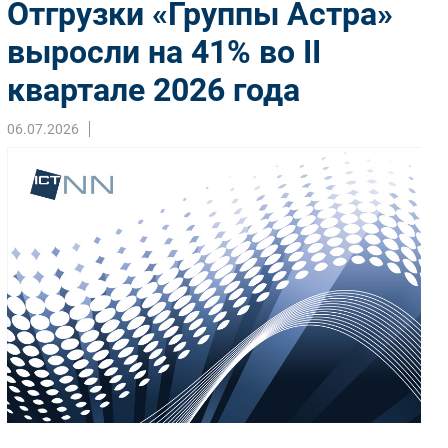
Отгрузки «Группы Астра»
Импорто­замещение
выросли на 41% во II
Автоматизация Промышленности
квартале 2026 года
Интернет
Мобильная связь
06.07.2026
Фиксированная связь
Интеграция
Рынок ПК
Маркетинг
Торговые сети
Оборудование
ПО
Outsourcing
Кадры
Регулирование
Финансы
Web