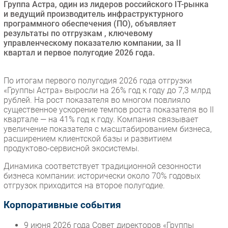
Группа Астра, один из лидеров российского IT-рынка
Безопасность
и ведущий производитель инфраструктурного
программного обеспечения (ПО), объявляет
Инновации
результаты по отгрузкам , ключевому
CIO/Управление ИТ
управленческому показателю компании, за II
квартал и первое полугодие 2026 года.
Гаджеты
Здоровье
По итогам первого полугодия 2026 года отгрузки
«Группы Астра» выросли на 26% год к году до 7,3 млрд
РАЗДЕЛЫ
рублей. На рост показателя во многом повлияло
существенное ускорение темпов роста показателя во II
квартале — на 41% год к году. Компания связывает
Новости
увеличение показателя с масштабированием бизнеса,
Аналитика
расширением клиентской базы и развитием
продуктово-сервисной экосистемы.
Интервью
Мероприятия
Динамика соответствует традиционной сезонности
бизнеса компании: исторически около 70% годовых
Проекты
отгрузок приходится на второе полугодие.
IT класс
Корпоративные события
Тестовый стенд
Каталог компаний
9 июня 2026 года Совет директоров «Группы