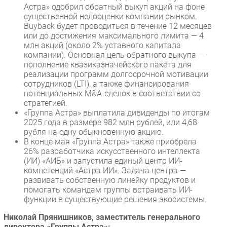
Астра» одобрил обратный выкуп акций на фоне
существенной недооценки компании рынком.
Buyback будет проводиться в течение 12 месяцев
или до достижения максимального лимита — 4
млн акций (около 2% уставного капитала
компании). Основная цель обратного выкупа —
пополнение квазиказначейского пакета для
реализации программ долгосрочной мотивации
сотрудников (LTI), а также финансирования
потенциальных M&A-сделок в соответствии со
стратегией.
«Группа Астра» выплатила дивиденды по итогам
2025 года в размере 982 млн рублей, или 4,68
рубля на одну обыкновенную акцию.
В конце мая «Группа Астра» также приобрела
26% разработчика искусственного интеллекта
(ИИ) «АИБ» и запустила единый центр ИИ-
компетенций «Астра ИИ». Задача центра —
развивать собственную линейку продуктов и
помогать командам группы встраивать ИИ-
функции в существующие решения экосистемы.
Николай Прянишников, заместитель генерального
директора «Группы Астра»: