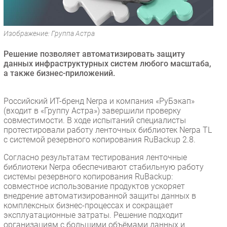
Безопасность
Инновации
Изображение: Группа Астра
CIO/Управление ИТ
Решение позволяет автоматизировать защиту
Гаджеты
данных инфраструктурных систем любого масштаба,
Здоровье
а также бизнес-приложений.
РАЗДЕЛЫ
Российский ИТ-бренд Nerpa и компания «РуБэкап»
(входит в «Группу Астра») завершили проверку
Новости
совместимости. В ходе испытаний специалисты
протестировали работу ленточных библиотек Nerpa TL
Аналитика
с системой резервного копирования RuBackup 2.8.
Интервью
Согласно результатам тестирования ленточные
Мероприятия
библиотеки Nerpa обеспечивают стабильную работу
системы резервного копирования RuBackup:
Проекты
совместное использование продуктов ускоряет
IT класс
внедрение автоматизированной защиты данных в
Тестовый стенд
комплексных бизнес-процессах и сокращает
эксплуатационные затраты. Решение подходит
Каталог компаний
организациям с большими объёмами данных и