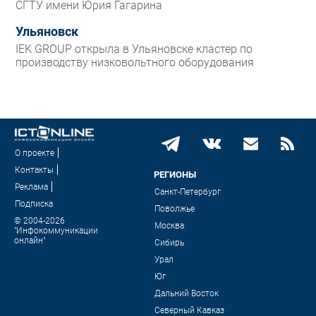
СГТУ имени Юрия Гагарина
Ульяновск
IEK GROUP открыла в Ульяновске кластер по
производству низковольтного оборудования
О проекте
Контакты
РЕГИОНЫ
Реклама
Санкт-Петербург
Подписка
Поволжье
© 2004-2026
Москва
"Инфокоммуникации
онлайн"
Сибирь
Урал
Юг
Дальний Восток
Северный Кавказ