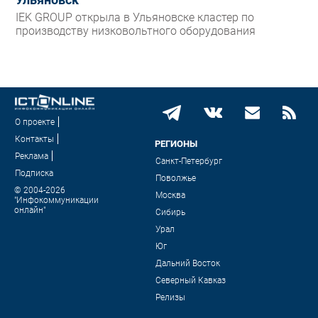
Ульяновск
IEK GROUP открыла в Ульяновске кластер по
производству низковольтного оборудования
О проекте
Контакты
РЕГИОНЫ
Реклама
Санкт-Петербург
Подписка
Поволжье
© 2004-2026
Москва
"Инфокоммуникации
онлайн"
Сибирь
Урал
Юг
Дальний Восток
Северный Кавказ
Релизы