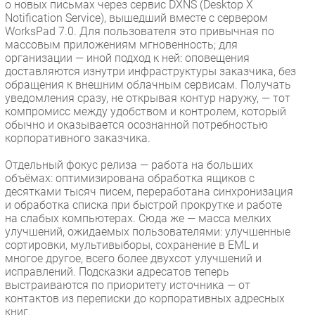
о новых письмах через сервис DXNS (Desktop X
Notification Service), вышедший вместе с сервером
WorksPad 7.0. Для пользователя это привычная по
массовым приложениям мгновенность; для
организации — иной подход к ней: оповещения
доставляются изнутри инфраструктуры заказчика, без
обращения к внешним облачным сервисам. Получать
уведомления сразу, не открывая контур наружу, — тот
компромисс между удобством и контролем, который
обычно и оказывается осознанной потребностью
корпоративного заказчика.
Отдельный фокус релиза — работа на больших
объёмах: оптимизирована обработка ящиков с
десятками тысяч писем, переработана синхронизация
и обработка списка при быстрой прокрутке и работе
на слабых компьютерах. Сюда же — масса мелких
улучшений, ожидаемых пользователями: улучшенные
сортировки, мультивыборы, сохранение в EML и
многое другое, всего более двухсот улучшений и
исправлений. Подсказки адресатов теперь
выстраиваются по приоритету источника — от
контактов из переписки до корпоративных адресных
книг.