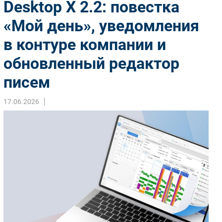
Desktop X 2.2: повестка
Импорто­замещение
«Мой день», уведомления
Автоматизация Промышленности
в контуре компании и
Интернет
Мобильная связь
обновленный редактор
Фиксированная связь
писем
Интеграция
Рынок ПК
17.06.2026
Маркетинг
Торговые сети
Оборудование
ПО
Outsourcing
Кадры
Регулирование
Финансы
Web