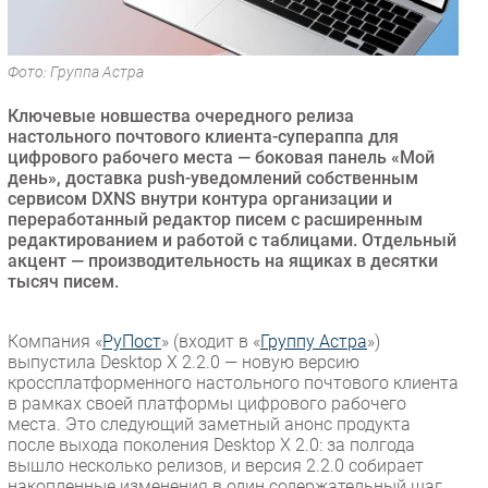
Безопасность
Инновации
Фото: Группа Астра
CIO/Управление ИТ
Ключевые новшества очередного релиза
Гаджеты
настольного почтового клиента-супераппа для
Здоровье
цифрового рабочего места — боковая панель «Мой
день», доставка push-уведомлений собственным
сервисом DXNS внутри контура организации и
РАЗДЕЛЫ
переработанный редактор писем с расширенным
редактированием и работой с таблицами. Отдельный
Новости
акцент — производительность на ящиках в десятки
тысяч писем.
Аналитика
Интервью
Компания «
РуПост
» (входит в «
Группу Астра
»)
Мероприятия
выпустила Desktop X 2.2.0 — новую версию
Проекты
кроссплатформенного настольного почтового клиента
в рамках своей платформы цифрового рабочего
IT класс
места. Это следующий заметный анонс продукта
Тестовый стенд
после выхода поколения Desktop X 2.0: за полгода
вышло несколько релизов, и версия 2.2.0 собирает
Каталог компаний
накопленные изменения в один содержательный шаг.