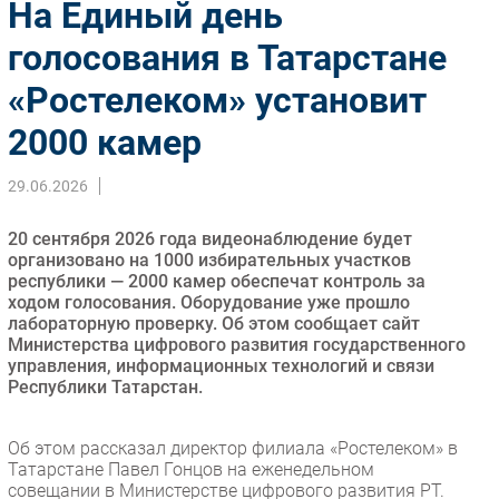
На Единый день
Импорто­замещение
голосования в Татарстане
Автоматизация Промышленности
«Ростелеком» установит
Интернет
Мобильная связь
2000 камер
Фиксированная связь
Интеграция
29.06.2026
Рынок ПК
20 сентября 2026 года видеонаблюдение будет
Маркетинг
организовано на 1000 избирательных участков
Торговые сети
республики — 2000 камер обеспечат контроль за
ходом голосования. Оборудование уже прошло
Оборудование
лабораторную проверку. Об этом сообщает сайт
ПО
Министерства цифрового развития государственного
управления, информационных технологий и связи
Outsourcing
Республики Татарстан.
Кадры
Регулирование
Об этом рассказал директор филиала «Ростелеком» в
Финансы
Татарстане Павел Гонцов на еженедельном
совещании в Министерстве цифрового развития РТ.
Web