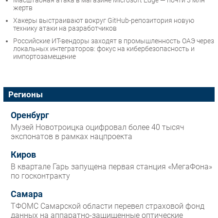
Масштабная атака в магазине Microsoft Edge — почти 3 млн
жертв
Хакеры выстраивают вокруг GitHub-репозитория новую
технику атаки на разработчиков
Российские ИТ-вендоры заходят в промышленность ОАЭ через
локальных интеграторов: фокус на кибербезопасность и
импортозамещение
Регионы
Оренбург
Музей Новотроицка оцифровал более 40 тысяч
экспонатов в рамках нацпроекта
Киров
В квартале Гарь запущена первая станция «МегаФона»
по госконтракту
Самара
ТФОМС Самарской области перевел страховой фонд
данных на аппаратно-защищенные оптические