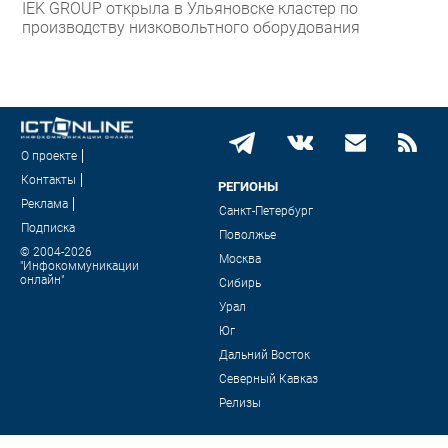
IEK GROUP открыла в Ульяновске кластер по
производству низковольтного оборудования
О проекте
Контакты
РЕГИОНЫ
Реклама
Санкт-Петербург
Подписка
Поволжье
© 2004-2026
Москва
"Инфокоммуникации
онлайн"
Сибирь
Урал
Юг
Дальний Восток
Северный Кавказ
Релизы