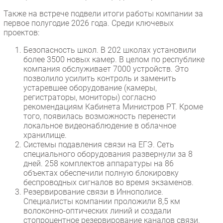
Безопасность
Также на встрече подвели итоги работы компании за
первое полугодие 2026 года. Среди ключевых
Инновации
проектов:
CIO/Управление ИТ
Безопасность школ. В 202 школах установили
Гаджеты
более 3500 новых камер. В целом по республике
компания обслуживает 7000 устройств. Это
Здоровье
позволило усилить контроль и заменить
устаревшее оборудование (камеры,
РАЗДЕЛЫ
регистраторы, мониторы) согласно
рекомендациям Кабинета Министров РТ. Кроме
того, появилась возможность перенести
Новости
локальное видеонаблюдение в облачное
Аналитика
хранилище.
Системы подавления связи на ЕГЭ. Сеть
Интервью
специального оборудования развернули за 8
Мероприятия
дней. 258 комплектов аппаратуры на 86
объектах обеспечили полную блокировку
Проекты
беспроводных сигналов во время экзаменов.
IT класс
Резервирование связи в Иннополисе.
Тестовый стенд
Специалисты компании проложили 8,5 км
волоконно-оптических линий и создали
Каталог компаний
стопроцентное резервирование каналов связи.