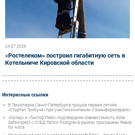
24.07.2026
«Ростелеком» построил гигабитную сеть в
Котельниче Кировской области
Интересные ссылки
В Технопарке Санкт-Петербурга прошла первая летняя
«Стартап Трибуна» при участии компании «Газинформсервис»
«Солар» и «Тантор Лабс» подтвердили совместимость Solar
SafeInspect с СУБД Tantor Postgres в рамках программы Ready
for Astra