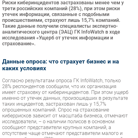
Риски киберинцидентов застрахованы менее чем у
Безопасность
трети российских компаний (28%), при этом риски
утечек информации, связанные с подобными
Инновации
происшествиями, страхуют лишь 15,7% компаний.
CIO/Управление ИТ
Такие данные получили специалисты экспертно-
аналитического центра (ЭАЦ) ГК InfoWatch в ходе
Гаджеты
исследования «Ущерб от утечек информации и
Здоровье
страхование».
РАЗДЕЛЫ
Данные опроса: что страхует бизнес и на
каких условиях
Новости
Согласно результатам опроса ГК InfoWatch, только
Аналитика
28% респондентов сообщили, что их организация
Интервью
имеет страховку от киберинцидентов. При этом ущерб
именно от утечек данных, произошедших в результате
Мероприятия
таких инцидентов, застрахован лишь у 15,7%
Проекты
опрошенных компаний. Спрос на страхование
киберрисков зависит от масштаба бизнеса, отмечают
IT класс
исследователи, – о наличии полисов в основном
Тестовый стенд
сообщают представители крупных компаний, а
Каталог компаний
отсутствие чаще отмечают представители малого и