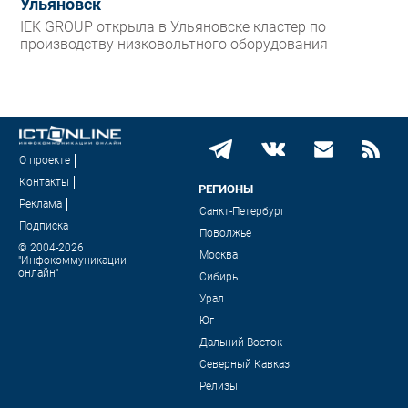
Ульяновск
IEK GROUP открыла в Ульяновске кластер по
производству низковольтного оборудования
О проекте
Контакты
РЕГИОНЫ
Реклама
Санкт-Петербург
Подписка
Поволжье
© 2004-2026
Москва
"Инфокоммуникации
онлайн"
Сибирь
Урал
Юг
Дальний Восток
Северный Кавказ
Релизы