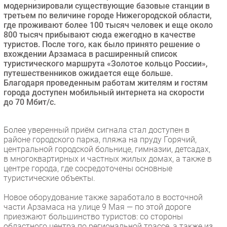
модернизировали существующие базовые станции в
Безопасность
третьем по величине городе Нижегородской области,
где проживают более 100 тысяч человек и еще около
Инновации
800 тысяч прибывают сюда ежегодно в качестве
CIO/Управление ИТ
туристов. После того, как было принято решение о
вхождении Арзамаса в расширенный список
Гаджеты
туристического маршрута «Золотое кольцо России»,
Здоровье
путешественников ожидается еще больше.
Благодаря проведенным работам жителям и гостям
города доступен мобильный интернета на скорости
РАЗДЕЛЫ
до 70 Мбит/с.
Новости
Более уверенный приём сигнала стал доступен в
Аналитика
районе городского парка, пляжа на пруду Горячий,
Интервью
центральной городской больнице, гимназии, детсадах,
в многоквартирных и частных жилых домах, а также в
Мероприятия
центре города, где сосредоточены основные
Проекты
туристические объекты.
IT класс
Новое оборудование также заработало в восточной
Тестовый стенд
части Арзамаса на улице 9 Мая — по этой дороге
приезжают большинство туристов: со стороны
Каталог компаний
областного центра по региональной трассе, а также из