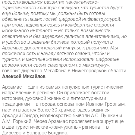
продолжающемся развитии паломническо-
туристического кластера очевидно, что туристов будет
еще больше, поэтому мы должны быть готовы
обеспечить наших гостей цифровой инфраструктурой.
При этом, надежная связь и комфортные скорости
мобильного интернета — не только возможность
оперативно и без задержек делиться впечатлениями, но
и удобство в ведении бизнеса, который получил в
Арзамасе дополнительный импульс к развитию. Мы
прокачали сеть к началу летнего сезона, чтобы и
туристы, и местные жители использовали цифровые
возможности своих смартфоном по максимуму
», —
говорит директор МегаФона в Нижегородской области
Алексей Михайлов
.
Арзамас — один из самых популярных туристических
направлений в регионе. Он привлекает богатой
историей, духовной жизнью и литературными
традициями — в городе, основанном Иваном Грозным,
насчитывается более 30 храмов; здесь родился
Аркадий Гайдар, неоднократно бывали А.С. Пушкин и
А.М. Горький. Через Арзамас пролегает маршрут еще
в две туристические «жемчужины» региона — в
Дивеево и Большое Болдино.