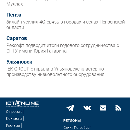
Муллах
Пенза
билайн усилил 4G-связь в городах и селах Пензенской
области
Саратов
Рексофт подводит итоги годового сотрудничества с
СГТУ имени Юрия Гагарина
Ульяновск
IEK GROUP открыла в Ульяновске кластер по
производству низковольтного оборудования
О проекте
Контакты
РЕГИОНЫ
Реклама
Санкт-Петербург