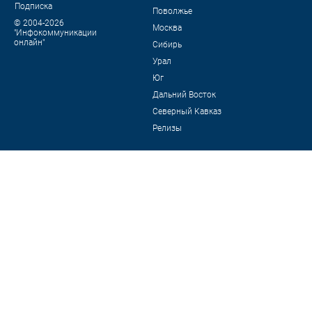
Подписка
Поволжье
© 2004-2026
Москва
"Инфокоммуникации
онлайн"
Сибирь
Урал
Юг
Дальний Восток
Северный Кавказ
Релизы