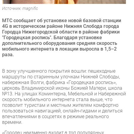
Безопасность
Источник: magnific
Инновации
МТС сообщает об установке новой базовой станции
CIO/Управление ИТ
4G в историческом районе Нижняя Слобода города
Городца Нижегородской области в районе фабрики
Гаджеты
"Городецкая роспись". Благодаря установке
Здоровье
дополнительного оборудования средняя скорость
мобильного интернета в локации выросла в 1,5–2
раза.
РАЗДЕЛЫ
Новости
В зону улучшенного покрытия вошли: пешеходные
маршруты по старинным улочкам Нижней Слободы,
Аналитика
набережная Волги, фабрика «Городецкая роспись»,
Интервью
церковь Владимирской иконы Божией Матери, школа
№13. На улицах Коминтерна, Мебельной и Набережной
Мероприятия
скорость мобильного интернета стала выше, что
Проекты
позволит туристам и местным жителям комфортно
пользоваться навигацией, онлайн‑гидами и делиться
IT класс
впечатлениями в соцсетях в режиме реального
Тестовый стенд
времени.
Каталог компаний
«Городец неизменно входит в топ популярных