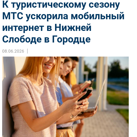
К туристическому сезону
Импорто­замещение
МТС ускорила мобильный
Автоматизация Промышленности
интернет в Нижней
Интернет
Мобильная связь
Слободе в Городце
Фиксированная связь
Интеграция
08.06.2026
Рынок ПК
Маркетинг
Торговые сети
Оборудование
ПО
Outsourcing
Кадры
Регулирование
Финансы
Web