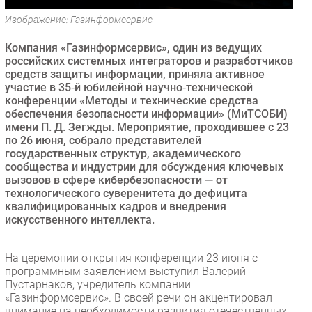
Безопасность
Изображение: Газинформсервис
Инновации
Компания «Газинформсервис», один из ведущих
CIO/Управление ИТ
российских системных интеграторов и разработчиков
средств защиты информации, приняла активное
Гаджеты
участие в 35‑й юбилейной научно‑технической
Здоровье
конференции «Методы и технические средства
обеспечения безопасности информации» (МиТСОБИ)
имени П. Д. Зегжды. Мероприятие, проходившее с 23
РАЗДЕЛЫ
по 26 июня, собрало представителей
государственных структур, академического
Новости
сообщества и индустрии для обсуждения ключевых
вызовов в сфере кибербезопасности — от
Аналитика
технологического суверенитета до дефицита
Интервью
квалифицированных кадров и внедрения
искусственного интеллекта.
Мероприятия
Проекты
На церемонии открытия конференции 23 июня с
IT класс
программным заявлением выступил Валерий
Тестовый стенд
Пустарнаков, учредитель компании
«Газинформсервис». В своей речи он акцентировал
Каталог компаний
внимание на необходимости развития отечественных