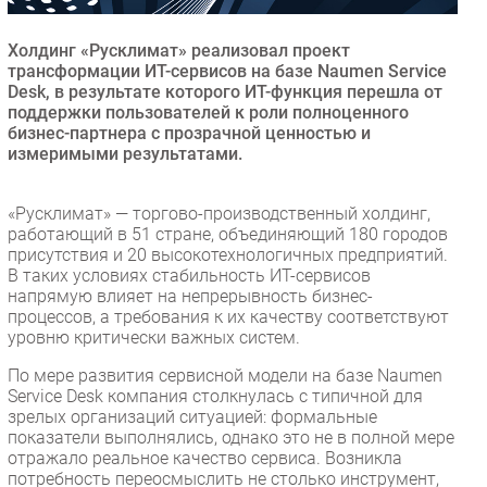
Безопасность
Холдинг «Русклимат» реализовал проект
Инновации
трансформации ИТ-сервисов на базе Naumen Service
CIO/Управление ИТ
Desk, в результате которого ИТ-функция перешла от
поддержки пользователей к роли полноценного
Гаджеты
бизнес-партнера с прозрачной ценностью и
Здоровье
измеримыми результатами.
РАЗДЕЛЫ
«Русклимат» — торгово-производственный холдинг,
работающий в 51 стране, объединяющий 180 городов
присутствия и 20 высокотехнологичных предприятий.
Новости
В таких условиях стабильность ИТ-сервисов
Аналитика
напрямую влияет на непрерывность бизнес-
процессов, а требования к их качеству соответствуют
Интервью
уровню критически важных систем.
Мероприятия
По мере развития сервисной модели на базе Naumen
Проекты
Service Desk компания столкнулась с типичной для
IT класс
зрелых организаций ситуацией: формальные
показатели выполнялись, однако это не в полной мере
Тестовый стенд
отражало реальное качество сервиса. Возникла
Каталог компаний
потребность переосмыслить не столько инструмент,