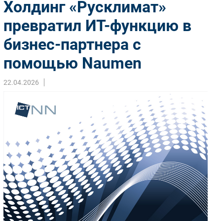
Холдинг «Русклимат»
Импорто­замещение
превратил ИТ-функцию в
Автоматизация Промышленности
бизнес-партнера с
Интернет
Мобильная связь
помощью Naumen
Фиксированная связь
Интеграция
22.04.2026
Рынок ПК
Маркетинг
Торговые сети
Оборудование
ПО
Outsourcing
Кадры
Регулирование
Финансы
Web