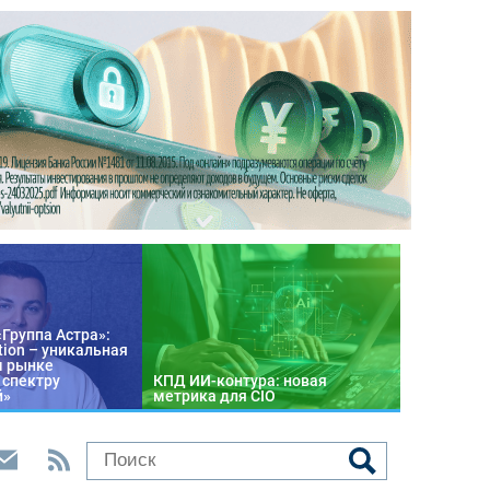
«Группа Астра»:
tion – уникальная
м рынке
 спектру
КПД ИИ-контура: новая
й»
метрика для CIO