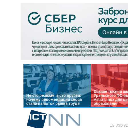
Свыше тысячи ш
Не сто резюме, а сто друзей:
Уральского ФО в
почему рекомендации снова
Astra Linux для 
стали валютой рынка труда
образования
ЦБ
USD 82