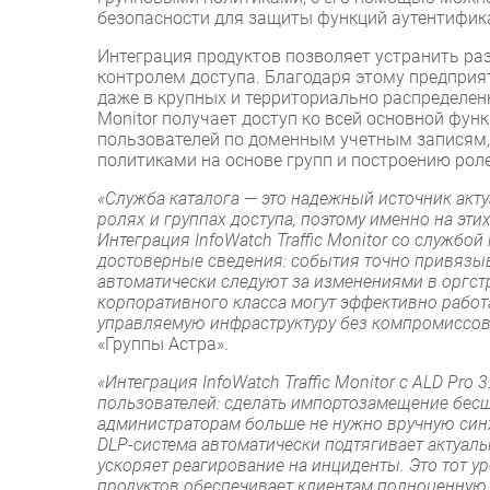
безопасности для защиты функций аутентифик
Интеграция продуктов позволяет устранить ра
контролем доступа. Благодаря этому предпри
даже в крупных и территориально распределенны
Monitor получает доступ ко всей основной фу
пользователей по доменным учетным записям,
политиками на основе групп и построению рол
«Служба каталога — это надежный источник акт
ролях и группах доступа, поэтому именно на эт
Интеграция InfoWatch Traffic Monitor со службо
достоверные сведения: события точно привязыв
автоматически следуют за изменениями в оргстр
корпоративного класса могут эффективно работ
управляемую инфраструктуру без компромиссов
«Группы Астра».
«Интеграция InfoWatch Traffic Monitor с ALD Pro
пользователей: сделать импортозамещение бес
администраторам больше не нужно вручную син
DLP-система автоматически подтягивает актуаль
ускоряет реагирование на инциденты. Это тот у
продуктов обеспечивает клиентам полноценную