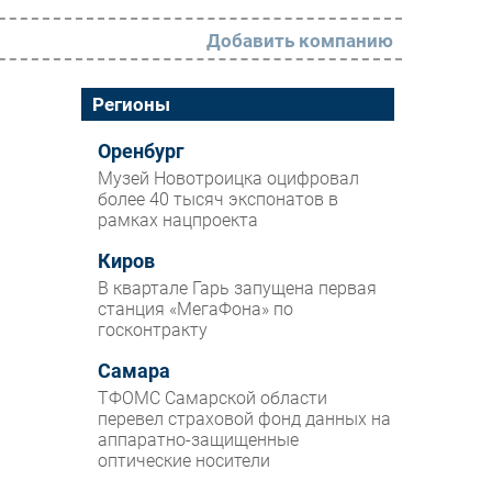
Добавить компанию
РАЗДЕЛЫ
Регионы
Новости
Оренбург
Музей Новотроицка оцифровал
Аналитика
более 40 тысяч экспонатов в
рамках нацпроекта
Интервью
Мероприятия
Киров
В квартале Гарь запущена первая
Проекты
станция «МегаФона» по
госконтракту
IT класс
Самара
Тестовый стенд
ТФОМС Самарской области
Каталог компаний
перевел страховой фонд данных на
аппаратно-защищенные
оптические носители