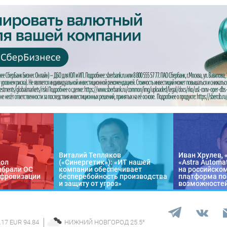
Виталий Тепляков
Иван Хрулев, 
кол
(«Синергетик»): «ИТ нашей
«Astra Automa
ыбрали ОС
компании обеспечивает
на российско
цифровизации
бесперебойность производства
платформа по
и защиту от угроз»
возможносте
.17 EUR 94.84
НИЖНИЙ НОВГОРОД
25.5
°