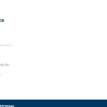
са
dy for
и
РЕГИОНЫ