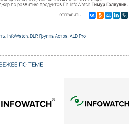
жер по развитию продуктов ГК InfoWatch
Тимур Галиулин.
ОТПРАВИТЬ:
сть
,
InfoWatch
,
DLP
,
Группа Астра
,
ALD Pro
ВЕЖЕЕ ПО ТЕМЕ