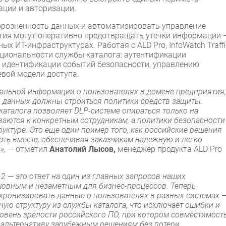
ации и авторизации.
зрозненность данных и автоматизировать управление
ятия могут оперативно предотвращать утечки информации 
х ИТ-инфраструктурах. Работая с ALD Pro, InfoWatch Traffi
нкциональности службы каталога: аутентификации
 идентификации событий безопасности, управлению
евой модели доступа.
уальной информации о пользователях в домене предприятия,
их данных должны строиться политики средств защиты.
й каталога позволяет DLP-системе опираться только на
аются к конкретным сотрудникам, а политики безопасности
уктуре. Это еще один пример того, как российские решения
ать вместе, обеспечивая заказчикам надежную и легко
»,
— отметил
Анатолий Лысов,
менеджер продукта ALD Pro
 3.2 — это ответ на один из главных запросов наших
шовным и незаметным для бизнес-процессов. Теперь
хронизировать данные о пользователях в разных системах 
ную структуру из службы каталога, что исключает ошибки и
ровень зрелости российского ПО, при котором совместимост
 альтернативу зарубежным решениям без потери