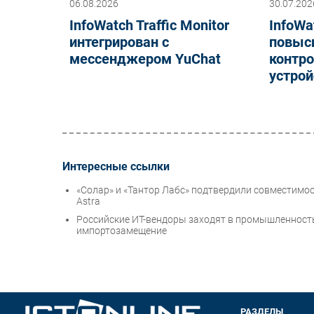
06.08.2026
30.07.202
InfoWatch Traffic Monitor
InfoWa
интегрирован с
повыс
мессенджером YuChat
контр
устрой
Интересные ссылки
«Солар» и «Тантор Лабс» подтвердили совместимост
Astra
Российские ИТ-вендоры заходят в промышленность
импортозамещение
РАЗДЕЛЫ