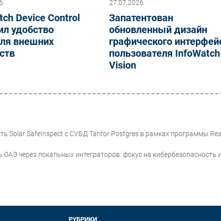
6
27.07.2026
tch Device Control
Запатентован
ил удобство
обновленный дизайн
оля внешних
графического интерфей
ств
пользователя InfoWatch
Vision
ь Solar SafeInspect с СУБД Tantor Postgres в рамках программы Rea
 ОАЭ через локальных интеграторов: фокус на кибербезопасность 
РУБРИКИ