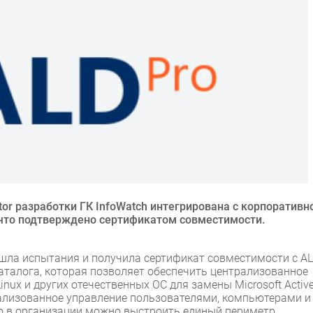
itor разработки ГК InfoWatch интегрирована с корпоративн
, что подтверждено сертификатом совместимости.
прошла испытания и получила сертификат совместимости с A
 каталога, которая позволяет обеспечить централизованное
inux и других отечественных ОС для замены Microsoft Activ
трализованное управление пользователями, компьютерами и
о в организации можно выстроить единый периметр