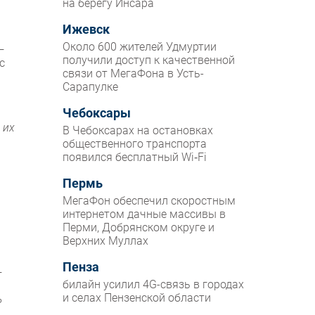
на берегу Инсара
Ижевск
Около 600 жителей Удмуртии
—
получили доступ к качественной
c
связи от МегаФона в Усть-
Сарапулке
Чебоксары
 их
В Чебоксарах на остановках
общественного транспорта
появился бесплатный Wi‑Fi
Пермь
МегаФон обеспечил скоростным
интернетом дачные массивы в
Перми, Добрянском округе и
Верхних Муллах
Пенза
—
билайн усилил 4G-связь в городах
и селах Пензенской области
ь