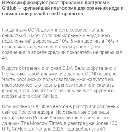
В России фиксируют рост проблем с доступом к
Безопасность
GitHub — крупнейшей платформе для хранения кода и
совместной разработки IT-проектов.
Инновации
CIO/Управление ИТ
По данным OONI, доступность сервиса начала
Гаджеты
снижаться 5 мая: доля аномальных и неудачных
Здоровье
подключений выросла до 10%, 6 мая достигла 16% и
продолжает держаться на этом уровне. Для
сравнения, в апреле средний показатель не превышал
РАЗДЕЛЫ
4%.
В других странах, включая США, Великобританию и
Новости
Германию, такой динамики в данных OONI не видно.
Аналитика
Часть российских пользователей уже жалуется на
невозможность открыть репозитории или скачать
Интервью
файлы, хотя Downdetector не показывает крупного
Мероприятия
глобального сбоя GitHub.
Проекты
Официально GitHub не внесен в реестр запрещенных
IT класс
сайтов Роскомнадзора. Но отдельные страницы
платформы в России блокировали и раньше: по
Тестовый стенд
данным The Moscow Times, в реестре уже более 130
Каталог компаний
URL GitHub, а с начала 2026 года добавлена 61