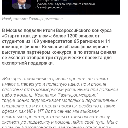
Безопасность
Инновации
Изображение: Газинформсервис
CIO/Управление ИТ
В Москве подвели итоги Всероссийского конкурса
Гаджеты
«Стартап как диплом»: более 1200 заявок от
Здоровье
студентов из 189 университетов 65 регионов и 14
команд в финале. Компания «Газинформсервис»
выступила партнёром конкурса, а по итогам финала
РАЗДЕЛЫ
её эксперт отобрал три студенческих проекта для
экспертной поддержки.
Новости
Аналитика
«Все представленные в финале проекты не только
Интервью
имеют интересную и полезную идею, но и вполне
способны стать коммерчески успешными при должной
Мероприятия
работе команд. Компания "Газинформсервис"
Проекты
традиционно поддерживает молодых и перспективных
специалистов и их стартап-проекты, особенно в таких
IT класс
сферах, как ИБ и ИТ. Вот и сейчас мы выбрали
Тестовый стенд
несколько проектов, которым готовы оказать нашу
экспертную поддержку и помочь найти свой путь. Мы с
Каталог компаний
большой благодарностью и уважением относимся к