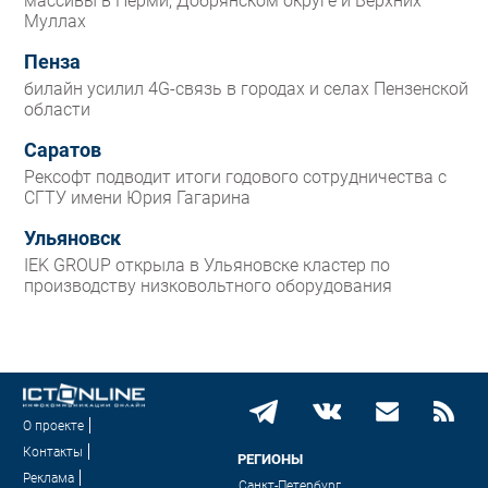
массивы в Перми, Добрянском округе и Верхних
Муллах
Пенза
билайн усилил 4G-связь в городах и селах Пензенской
области
Саратов
Рексофт подводит итоги годового сотрудничества с
СГТУ имени Юрия Гагарина
Ульяновск
IEK GROUP открыла в Ульяновске кластер по
производству низковольтного оборудования
О проекте
Контакты
РЕГИОНЫ
Реклама
Санкт-Петербург