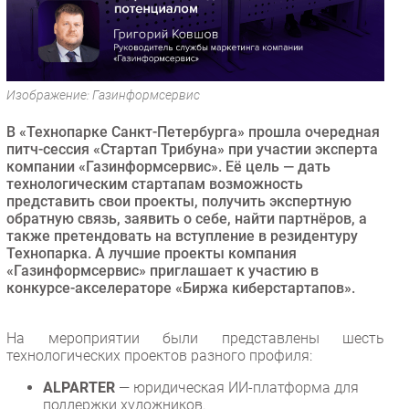
Безопасность
Инновации
CIO/Управление ИТ
Изображение: Газинформсервис
Гаджеты
Здоровье
В «Технопарке Санкт-Петербурга» прошла очередная
питч-сессия «Стартап Трибуна» при участии эксперта
компании «Газинформсервис». Её цель — дать
РАЗДЕЛЫ
технологическим стартапам возможность
представить свои проекты, получить экспертную
Новости
обратную связь, заявить о себе, найти партнёров, а
также претендовать на вступление в резидентуру
Аналитика
Технопарка. А лучшие проекты компания
Интервью
«Газинформсервис» приглашает к участию в
конкурсе-акселераторе «Биржа киберстартапов».
Мероприятия
Проекты
На мероприятии были представлены шесть
IT класс
технологических проектов разного профиля:
Тестовый стенд
ALPARTER
— юридическая ИИ-платформа для
Каталог компаний
поддержки художников.