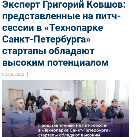
Эксперт Григорий Ковшов:
Импорто­замещение
представленные на питч-
Автоматизация Промышленности
сессии в «Технопарке
Интернет
Мобильная связь
Санкт-Петербурга»
Фиксированная связь
стартапы обладают
Интеграция
Рынок ПК
высоким потенциалом
Маркетинг
02.06.2026
Торговые сети
Оборудование
ПО
Outsourcing
Кадры
Регулирование
Финансы
Web