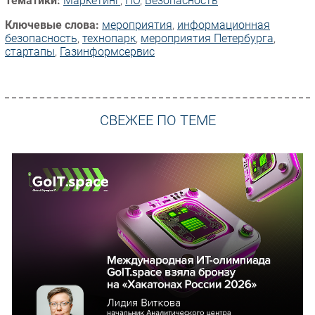
Тематики:
Маркетинг
,
ПО
,
Безопасность
Ключевые слова:
мероприятия
,
информационная
безопасность
,
технопарк
,
мероприятия Петербурга
,
стартапы
,
Газинформсервис
СВЕЖЕЕ ПО ТЕМЕ