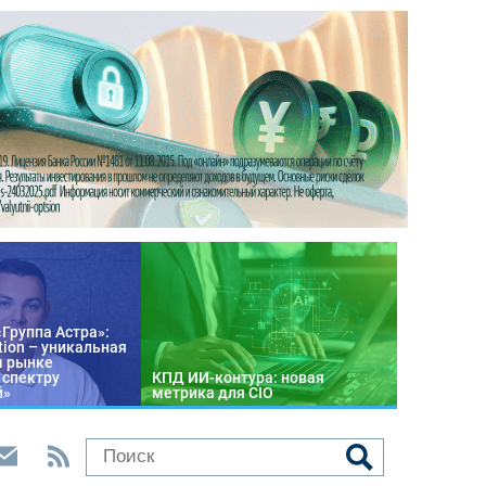
«Группа Астра»:
tion – уникальная
м рынке
 спектру
КПД ИИ-контура: новая
й»
метрика для CIO