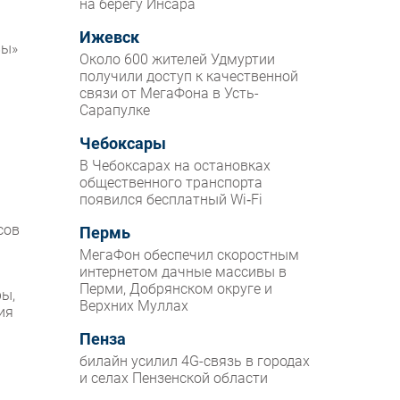
на берегу Инсара
Ижевск
вы»
Около 600 жителей Удмуртии
получили доступ к качественной
связи от МегаФона в Усть-
Сарапулке
Чебоксары
В Чебоксарах на остановках
общественного транспорта
появился бесплатный Wi‑Fi
сов
Пермь
МегаФон обеспечил скоростным
интернетом дачные массивы в
Перми, Добрянском округе и
ры,
Верхних Муллах
ия
Пенза
билайн усилил 4G-связь в городах
и селах Пензенской области