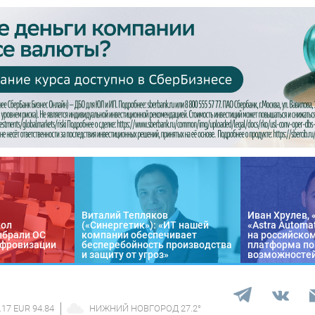
Виталий Тепляков
Иван Хрулев, 
кол
(«Синергетик»): «ИТ нашей
«Astra Automa
ыбрали ОС
компании обеспечивает
на российско
цифровизации
бесперебойность производства
платформа по
и защиту от угроз»
возможносте
.17 EUR 94.84
НИЖНИЙ НОВГОРОД
27.2
°