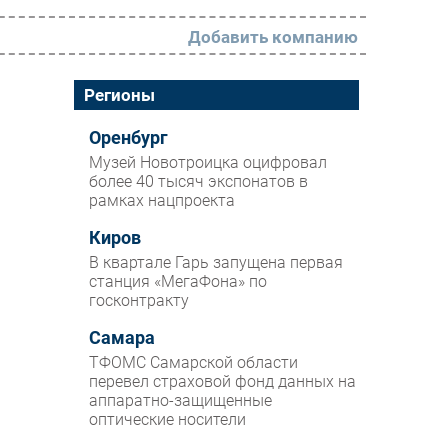
Добавить компанию
РАЗДЕЛЫ
Регионы
Новости
Оренбург
Музей Новотроицка оцифровал
Аналитика
более 40 тысяч экспонатов в
рамках нацпроекта
Интервью
Мероприятия
Киров
В квартале Гарь запущена первая
Проекты
станция «МегаФона» по
госконтракту
IT класс
Самара
Тестовый стенд
ТФОМС Самарской области
Каталог компаний
перевел страховой фонд данных на
аппаратно-защищенные
оптические носители