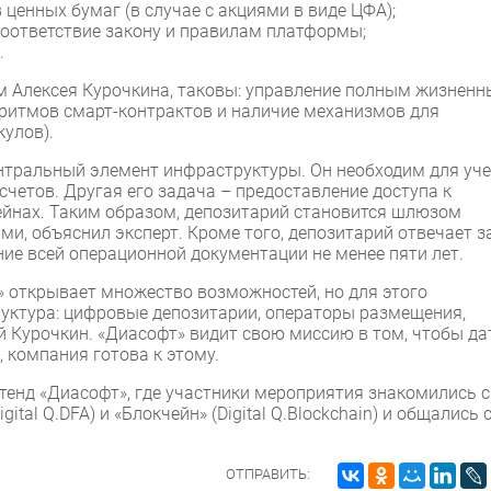
 ценных бумаг (в случае с акциями в виде ЦФА);
соответствие закону и правилам платформы;
.
м Алексея Курочкина, таковы: управление полным жизнен
оритмов смарт-контрактов и наличие механизмов для
кулов).
нтральный элемент инфраструктуры. Он необходим для уч
четов. Другая его задача – предоставление доступа к
йнах. Таким образом, депозитарий становится шлюзом
и, объяснил эксперт. Кроме того, депозитарий отвечает з
ие всей операционной документации не менее пяти лет.
 открывает множество возможностей, но для этого
уктура: цифровые депозитарии, операторы размещения,
й Курочкин. «Диасофт» видит свою миссию в том, чтобы да
компания готова к этому.
енд «Диасофт», где участники мероприятия знакомились с
al Q.DFA) и «Блокчейн» (Digital Q.Blockchain) и общались 
ОТПРАВИТЬ: