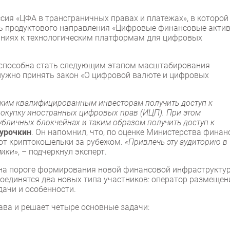
сия «ЦФА в трансграничных правах и платежах», в которой
ель продуктового направления «Цифровые финансовые акти
ваниях к технологическим платформам для цифровых
в способна стать следующим этапом масштабирования
 нужно принять закон «О цифровой валюте и цифровых
ким квалифицированным инвесторам получить доступ к
окупку иностранных цифровых прав (ИЦП). При этом
убличных блокчейнах и таким образом получить доступ к
урочкин
. Он напомнил, что, по оценке Министерства финан
уют криптокошельки за рубежом.
«Привлечь эту аудиторию в
мики»
, – подчеркнул эксперт.
 на пороге формирования новой финансовой инфраструкту
соединятся два новых типа участников: оператор размещен
дачи и особенности.
ва и решает четыре основные задачи: