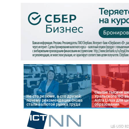
Свыше тысячи ш
Не сто резюме, а сто друзей:
Уральского ФО в
почему рекомендации снова
Astra Linux для 
стали валютой рынка труда
образования
ЦБ
USD 82