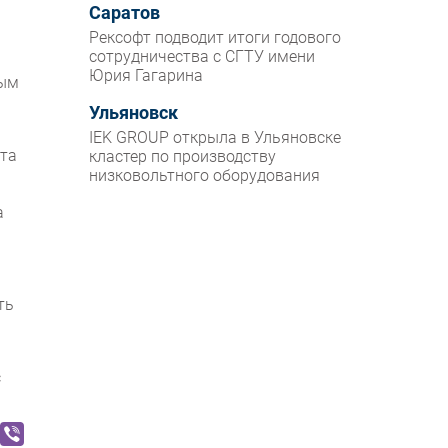
Саратов
Рексофт подводит итоги годового
сотрудничества с СГТУ имени
Юрия Гагарина
ным
Ульяновск
IEK GROUP открыла в Ульяновске
ета
кластер по производству
низковольтного оборудования
а
ть
с