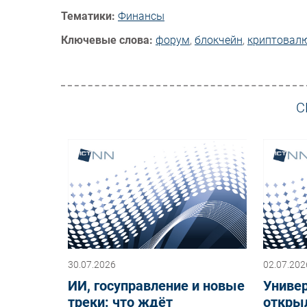
Тематики:
Финансы
Ключевые слова:
форум
,
блокчейн
,
криптовал
С
30.07.2026
02.07.202
ИИ, госуправление и новые
Униве
треки: что ждёт
откры