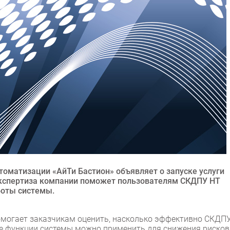
томатизации «АйТи Бастион» объявляет о запуске услуги
 экспертиза компании поможет пользователям СКДПУ НТ
боты системы.
омогает заказчикам оценить, насколько эффективно СКДП
кие функции системы можно применить для снижения рисков