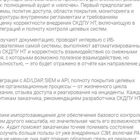
х: полноценный аудит и «хелсчек». Первый предполагает
мы, политик доступа, области покрытия, мониторинга и
труктуры внутренним регламентам и требованиям
оценку корректности внедрения СКДПУ НТ, включающую в
теграций и полноту контроля целевых систем.
изучают документацию, проводят интервью с ИБ-
зователями самой системы, выполняют автоматизированн
ы СКДПУ НТ и корректность взаимодействия со смежными
ия, с которыми возможно полезное взаимодействие, но
полностью, — это будет отражено в отчёте как направление 
грации с AD/LDAP, SIEM и API, полноту покрытия целевых
же организационные процессы — от жизненного цикла
вания, отзыва доступа и реагирования на инциденты. Кажд
литикам заказчика, рекомендациям разработчика СКДПУ НТ
пике импортозамещения для обеспечения базового контрол
м другого масштаба, но значительная часть его возможност
ах». Аудит поможет заказчикам точнее понимать состояние
получать больше пользы от уже внедрённых СЗИ, включая P
а не меньше: она даёт прямую обратную связь из реальных