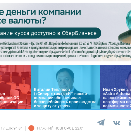
Виталий Тепляков
Иван Хрулев, 
кол
(«Синергетик»): «ИТ нашей
«Astra Automa
ыбрали ОС
компании обеспечивает
на российско
цифровизации
бесперебойность производства
платформа по
и защиту от угроз»
возможносте
.17 EUR 94.84
НИЖНИЙ НОВГОРОД
22.0
°