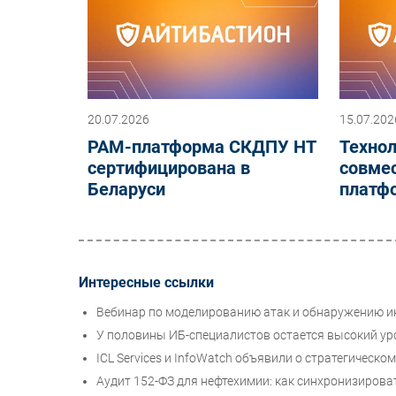
20.07.2026
15.07.202
PAM-платформа СКДПУ НТ
Технол
сертифицирована в
совме
Беларуси
платф
Интересные ссылки
Вебинар по моделированию атак и обнаружению и
У половины ИБ-специалистов остается высокий уро
ICL Services и InfoWatch объявили о стратегическ
Аудит 152-ФЗ для нефтехимии: как синхронизиров