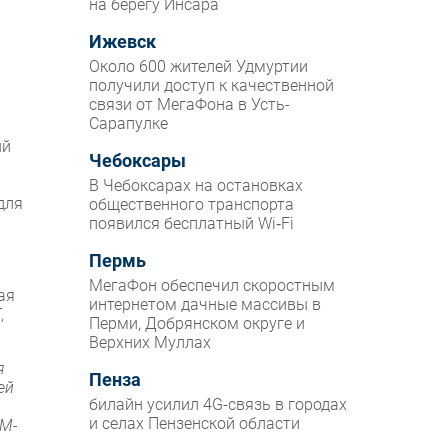
на берегу Инсара
Ижевск
Около 600 жителей Удмуртии
получили доступ к качественной
связи от МегаФона в Усть-
Сарапулке
ый
Чебоксары
В Чебоксарах на остановках
для
общественного транспорта
появился бесплатный Wi‑Fi
Пермь
МегаФон обеспечил скоростным
ая
интернетом дачные массивы в
,
Перми, Добрянском округе и
Верхних Муллах
я
Пенза
ей
билайн усилил 4G-связь в городах
и селах Пензенской области
AM-