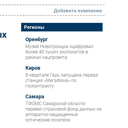
Добавить компанию
РАЗДЕЛЫ
Регионы
ых
Новости
Оренбург
Музей Новотроицка оцифровал
Аналитика
более 40 тысяч экспонатов в
рамках нацпроекта
Интервью
Мероприятия
Киров
В квартале Гарь запущена первая
Проекты
станция «МегаФона» по
госконтракту
IT класс
Самара
Тестовый стенд
ТФОМС Самарской области
Каталог компаний
перевел страховой фонд данных на
аппаратно-защищенные
оптические носители