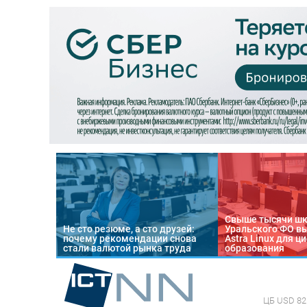
Свыше тысячи ш
Не сто резюме, а сто друзей:
Уральского ФО в
почему рекомендации снова
Astra Linux для 
стали валютой рынка труда
образования
ЦБ
USD 82