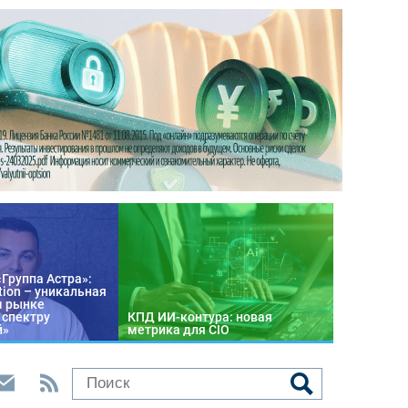
«Группа Астра»:
tion – уникальная
м рынке
 спектру
КПД ИИ-контура: новая
й»
метрика для CIO