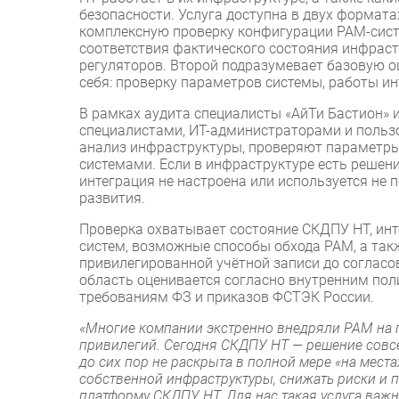
безопасности. Услуга доступна в двух формата
комплексную проверку конфигурации PAM-систе
соответствия фактического состояния инфрас
регуляторов. Второй подразумевает базовую 
себя: проверку параметров системы, работы ин
В рамках аудита специалисты «АйТи Бастион» 
специалистами, ИТ-администраторами и поль
анализ инфраструктуры, проверяют параметр
системами. Если в инфраструктуре есть решен
интеграция не настроена или используется не 
развития.
Проверка охватывает состояние СКДПУ НТ, инте
систем, возможные способы обхода PAM, а так
привилегированной учётной записи до согласо
область оценивается согласно внутренним по
требованиям ФЗ и приказов ФСТЭК России.
«Многие компании экстренно внедряли PAM на 
привилегий. Сегодня СКДПУ НТ — решение совсе
до сих пор не раскрыта в полной мере «на мест
собственной инфраструктуры, снижать риски и 
платформу СКДПУ НТ. Для нас такая услуга важн