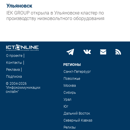
Ульяновск
IEK GROUP открыла в Ульяновске кластер по
производству низковольтного оборудования
О проекте
Контакты
РЕГИОНЫ
Реклама
Санкт-Петербург
Подписка
Поволжье
© 2004-2026
Москва
"Инфокоммуникации
онлайн"
Сибирь
Урал
Юг
Дальний Восток
Северный Кавказ
Релизы