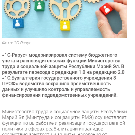
Безопасность
Инновации
CIO/Управление ИТ
Гаджеты
Здоровье
Фото: 1С-Рарус
«1С-Рарус» модернизировал систему бюджетного
РАЗДЕЛЫ
учета и распорядительских функций Министерства
труда и социальной защиты Республики Марий Эл. В
Новости
результате перехода с редакции 1.0 на редакцию 2.0
«1С:Бухгалтерия государственного учреждения 8
Аналитика
ПРОФ» ведомство сохранило преемственность
Интервью
данных и улучшило контроль и управляемость
финансирования подведомственных учреждений.
Мероприятия
Проекты
Министерство труда и социальной защиты Республики
IT класс
Марий Эл (Минтруда и соцзащиты РМЭ) осуществляет
Тестовый стенд
функции по выработке и реализации государственной
политики в сферах реабилитации инвалидов,
Каталог компаний
содействия занятости и защиты населения от