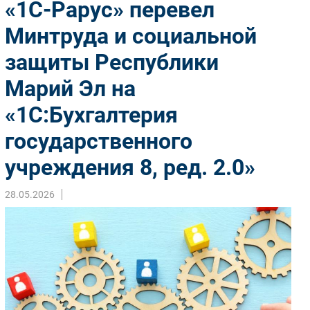
«1С-Рарус» перевел
Импорто­замещение
Минтруда и социальной
Автоматизация Промышленности
защиты Республики
Интернет
Мобильная связь
Марий Эл на
Фиксированная связь
«1С:Бухгалтерия
Интеграция
Рынок ПК
государственного
Маркетинг
учреждения 8, ред. 2.0»
Торговые сети
Оборудование
28.05.2026
ПО
Outsourcing
Кадры
Регулирование
Финансы
Web