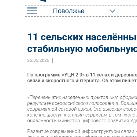
РУБРИКИ
11 сельских населённы
Импорто­замещение
Маркетин
стабильную мобильную 
Автоматизация
Торговые
Промышленности
26.05.2026
Оборудов
Интернет
ПО
По программе «УЦН 2.0» в 11 сёлах и деревнях
Мобильная связь
связи и скоростного интернета. Об этом пише
Outsourci
Фиксированная связь
Кадры
«
Перечень этих населённых пунктов был сформи
Интеграция
результате всероссийского голосования. Больше
Регулиро
современной сотовой связи. Это высокая скорос
Рынок ПК
конечно, доступ к онлайн-сервисам, в том числ
обязанности министра цифрового развития Уд
Развитие современной инфраструктуры связи 