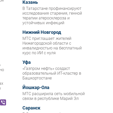
ой
Казань
В Татарстане профинансируют
исследования старения, генной
терапии атеросклероза и
устойчивых инфекций
Нижний Новгород
МТС приглашает жителей
Нижегородской области с
инвалидностью на бесплатный
курс по ИИ с нуля
Уфа
о
«Газпром нефть» создаст
жно
образовательный ИТ-кластер в
Башкортостане
ах
Йошкар-Ола
в
МТС расширила сеть мобильной
связи в республике Марий Эл
Саранск