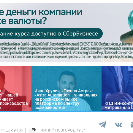
в
Иван Хрулев, «Группа Астра»:
«ИТ нашей
«Astra Automation – уникальная
чивает
на российском рынке
 производства
платформа по спектру
КПД ИИ-конту
»
возможностей»
метрика для 
.41 EUR 94.06
НИЖНИЙ НОВГОРОД
19.3
°