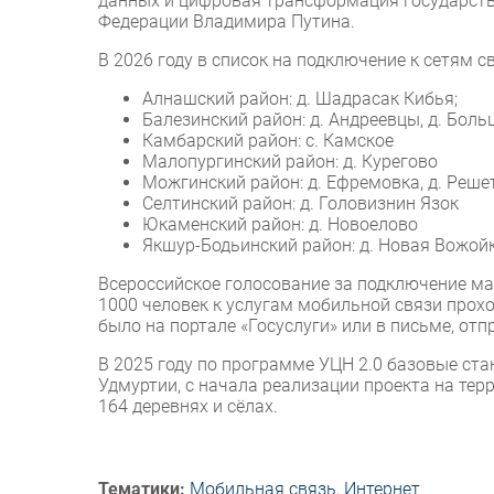
данных и цифровая трансформация государств
Федерации Владимира Путина.
В 2026 году в список на подключение к сетям 
Алнашский район: д. Шадрасак Кибья;
Балезинский район: д. Андреевцы, д. Бол
Камбарский район: с. Камское
Малопургинский район: д. Курегово
Можгинский район: д. Ефремовка, д. Реше
Селтинский район: д. Головизнин Язок
Юкаменский район: д. Новоелово
Якшур-Бодьинский район: д. Новая Вожой
Всероссийское голосование за подключение ма
1000 человек к услугам мобильной связи прохо
было на портале «Госуслуги» или в письме, от
В 2025 году по программе УЦН 2.0 базовые ст
Удмуртии, с начала реализации проекта на терр
164 деревнях и сёлах.
Тематики:
Мобильная связь
,
Интернет