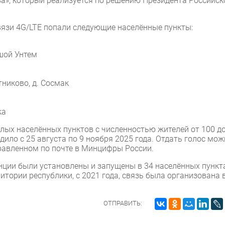
а», который реализуется по решению Президента Российск
связи 4G/LTE попали следующие населённые пункты:
ьшой Унтем
тниково, д. Сосмак
ка
лых населённых пунктов с численностью жителей от 100 д
дило с 25 августа по 9 ноября 2025 года. Отдать голос мо
правленном по почте в Минцифры России.
анции были установлены и запущены в 34 населённых пункт
итории республики, с 2021 года, связь была организована 
ОТПРАВИТЬ: