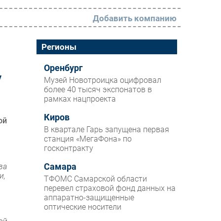
Добавить компанию
РАЗДЕЛЫ
Регионы
Новости
Оренбург
у
Музей Новотроицка оцифровал
Аналитика
более 40 тысяч экспонатов в
рамках нацпроекта
Интервью
Мероприятия
Киров
ой
В квартале Гарь запущена первая
Проекты
станция «МегаФона» по
госконтракту
IT класс
ва
Самара
Тестовый стенд
и,
ТФОМС Самарской области
Каталог компаний
перевел страховой фонд данных на
аппаратно-защищенные
оптические носители