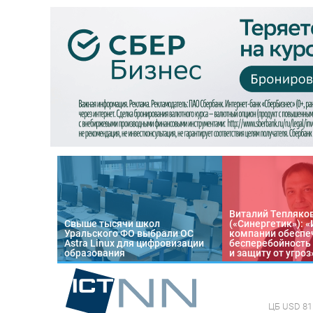
Виталий Тепляко
Свыше тысячи школ
(«Синергетик»): 
Уральского ФО выбрали ОС
компании обеспе
Astra Linux для цифровизации
бесперебойность
образования
и защиту от угроз
ЦБ
USD 81