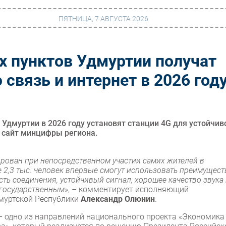
ПЯТНИЦА, 7 АВГУСТА 2026
х пунктов Удмуртии получат
г
Финансы
связь и интернет в 2026 год
 сети
Web
ание
Безопасность
Инновации
 Удмуртии в 2026 году установят станции 4G для устойчив
т сайт минцифры региона.
ng
CIO/Управление ИТ
Гаджеты
рован при непосредственном участии самих жителей в
 2,3 тыс. человек впервые смогут использовать преимущест
вание
Здоровье
ть соединения, устойчивый сигнал, хорошее качество звука 
е государственным
», – комментирует исполняющий
муртской Республики
Александр Олюнин
.
– одно из направлений национального проекта «Экономика