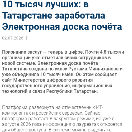
10 тысяч лучших: в
Импорто­замещение
Татарстане заработала
Автоматизация Промышленности
Электронная доска почёта
Интернет
Мобильная связь
02.07.2026
Фиксированная связь
Интеграция
Признание заслуг — теперь в цифре. Почти 4,8 тысячи
Рынок ПК
организаций уже отметили своих сотрудников в
новой системе. Электронная доска почёта
Маркетинг
Татарстана создана по указу Рустама Минниханова и
Торговые сети
уже объединила 10 тысяч имён. Об этом сообщает
сайт Министерства цифрового развития
Оборудование
государственного управления, информационных
ПО
технологий и связи Республики Татарстан.
Outsourcing
Кадры
Платформа развернута на отечественных ИТ-
компонентах и российских серверах. Сейчас
Регулирование
платформа работает в закрытом режиме, но уже с 1
Финансы
августа 2026 года информация о лауреатах откроется
для общего доступа. В системе можно выдвигать
Web