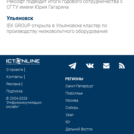
Рексофт подводит итоги годового сотрудничества с
СГТУ имени Юрия Гагарина
Ульяновск
IEK GROUP открыла в Ульяновске кластер по
производству низковольтного оборудования
О проекте
Контакты
РЕГИОНЫ
Реклама
Санкт-Петербург
Подписка
Поволжье
© 2004-2026
Москва
"Инфокоммуникации
онлайн"
Сибирь
Урал
Юг
Дальний Восток