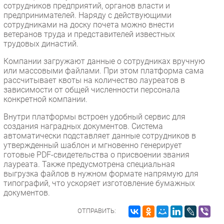
сотрудников предприятий, органов власти и
Безопасность
предпринимателей. Наряду с действующими
сотрудниками на доску почета можно внести
Инновации
ветеранов труда и представителей известных
CIO/Управление ИТ
трудовых династий.
Гаджеты
Компании загружают данные о сотрудниках вручную
Здоровье
или массовыми файлами. При этом платформа сама
рассчитывает квоты на количество лауреатов в
зависимости от общей численности персонала
РАЗДЕЛЫ
конкретной компании.
Внутри платформы встроен удобный сервис для
Новости
создания наградных документов. Система
Аналитика
автоматически подставляет данные сотрудников в
утвержденный шаблон и мгновенно генерирует
Интервью
готовые PDF-свидетельства о присвоении звания
Мероприятия
лауреата. Также предусмотрена специальная
выгрузка файлов в нужном формате напрямую для
Проекты
типографий, что ускоряет изготовление бумажных
IT класс
документов.
Тестовый стенд
ОТПРАВИТЬ:
Каталог компаний