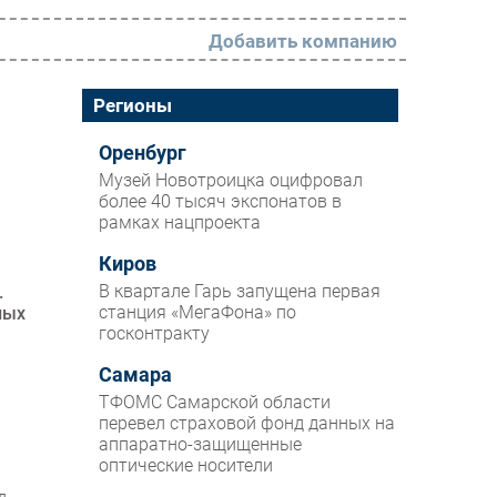
Добавить компанию
РАЗДЕЛЫ
Регионы
Новости
Оренбург
Музей Новотроицка оцифровал
Аналитика
более 40 тысяч экспонатов в
рамках нацпроекта
Интервью
Мероприятия
Киров
В квартале Гарь запущена первая
.
Проекты
станция «МегаФона» по
ных
госконтракту
IT класс
Самара
Тестовый стенд
ТФОМС Самарской области
Каталог компаний
перевел страховой фонд данных на
аппаратно-защищенные
оптические носители