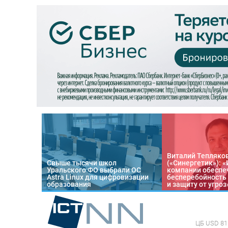
Виталий Тепляко
Свыше тысячи школ
(«Синергетик»): 
Уральского ФО выбрали ОС
компании обеспе
Astra Linux для цифровизации
бесперебойность
образования
и защиту от угроз
ЦБ
USD 81