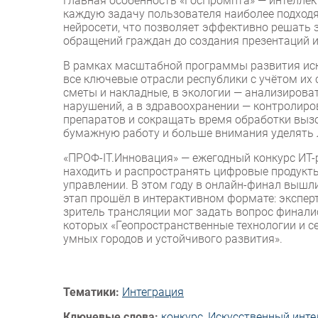
Главная особенность «ГосПромпта» — интелле
каждую задачу пользователя наиболее подход
нейросети, что позволяет эффективно решать 
обращений граждан до создания презентаций и
В рамках масштабной программы развития иск
все ключевые отрасли республики с учётом их 
сметы и накладные, в экологии — анализирова
нарушений, а в здравоохранении — контролиро
препаратов и сокращать время обработки вызо
бумажную работу и больше внимания уделять
«ПРОФ-IT.Инновация» — ежегодный конкурс ИТ-р
находить и распространять цифровые продукт
управлении. В этом году в онлайн-финал вышл
этап прошёл в интерактивном формате: экспер
зритель трансляции мог задать вопрос финали
которых «Ге­оп­рос­транс­твен­ные тех­но­логии и се
ум­ных го­родов и ус­той­чи­вого раз­ви­тия».
Тематики:
Интеграция
Ключевые слова:
конкурс
,
Искусственный инте