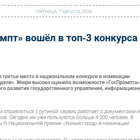
ПЯТНИЦА, 7 АВГУСТА 2026
мпт» вошёл в топ‑3 конкурса
г
Финансы
 сети
Web
ание
Безопасность
Инновации
л третье место в национальном конкурсе в номинации
одели». Жюри высоко оценило возможности «ГосПромпта»
ng
CIO/Управление ИТ
ого развития государственного управления, информацион
Гаджеты
вание
Здоровье
 справляться с рутиной: сервис работает с документами и
ов. Сегодня им уже пользуются больше 4 000 человек. В
 III Национальной премии «Умный город» в номинации