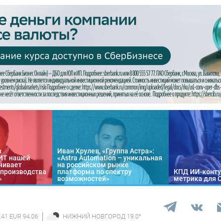
в
Иван Хрулев, «Группа Астра»:
«ИТ нашей
«Astra Automation – уникальная
чивает
на российском рынке
 производства
платформа по спектру
КПД ИИ-конту
»
возможностей»
метрика для 
.41 EUR 94.06
НИЖНИЙ НОВГОРОД
19.0
°