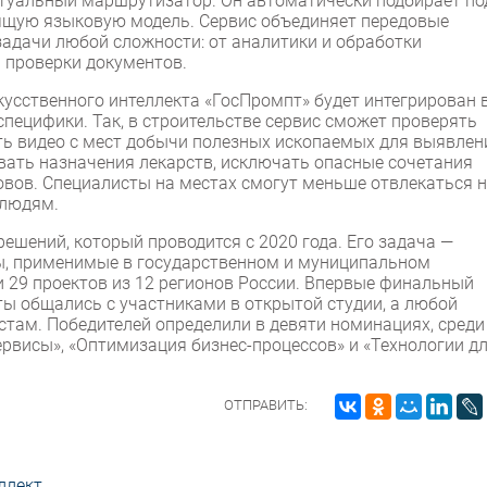
ктуальный маршрутизатор. Он автоматически подбирает по
ящую языковую модель. Сервис объединяет передовые
задачи любой сложности: от аналитики и обработки
 проверки документов.
усственного интеллекта «ГосПромпт» будет интегрирован 
специфики. Так, в строительстве сервис сможет проверять
ть видео с мест добычи полезных ископаемых для выявлен
вать назначения лекарств, исключать опасные сочетания
вов. Специалисты на местах смогут меньше отвлекаться 
 людям.
ешений, который проводится с 2020 года. Его задача —
ы, применимые в государственном и муниципальном
и 29 проектов из 12 регионов России. Впервые финальный
ты общались с участниками в открытой студии, а любой
стам. Победителей определили в девяти номинациях, среди
р­ви­сы», «Оп­ти­миза­ция биз­нес-про­цес­сов» и «Тех­но­логии д
ОТПРАВИТЬ:
ллект