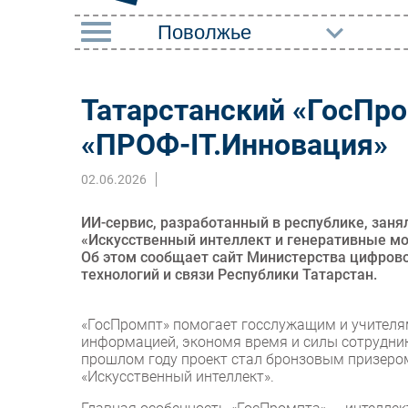
РУБРИКИ
Татарстанский «ГосПро
Импорто­замещение
Маркетин
«ПРОФ-IT.Инновация»
Автоматизация
Торговые
Промышленности
02.06.2026
Оборудов
Интернет
ПО
ИИ-сервис, разработанный в республике, заня
Мобильная связь
«Искусственный интеллект и генеративные м
Outsourci
Об этом сообщает сайт Министерства цифров
Фиксированная связь
технологий и связи Республики Татарстан.
Кадры
Интеграция
Регулиро
«ГосПромпт» помогает госслужащим и учителям
Рынок ПК
информацией, экономя время и силы сотрудник
прошлом году проект стал бронзовым призером
«Искусственный интеллект».