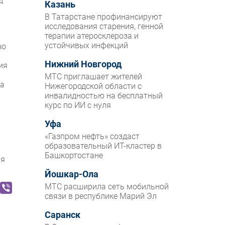
д
Казань
В Татарстане профинансируют
исследования старения, генной
терапии атеросклероза и
устойчивых инфекций
во
Нижний Новгород
ия
МТС приглашает жителей
на
Нижегородской области с
инвалидностью на бесплатный
курс по ИИ с нуля
Уфа
«Газпром нефть» создаст
образовательный ИТ-кластер в
Башкортостане
ля
Йошкар-Ола
МТС расширила сеть мобильной
связи в республике Марий Эл
Саранск