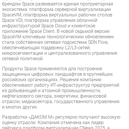
брендом Space развивается единая проприетарная
экосистема: платформа серверной виртуализации
SpaceVM, платформа виртуальных рабочих столов
Space VDI, платформа управления облачной
инфраструктурой Space Cloud и клиентское
приложение Space Client. В новой седьмой версии
SpaceVM ключевым технологическим обновлением
стала собственная сетевая подсистема SDN Flow,
обеспечивающая поддержку L2/L3-сетей,
микросегментации и централизованного управления
сетевой политикой.
Продукты Space применяются для построения
защищенных цифровых ландшафтов в крупнейших
российских организациях. Решения компании
обеспечивают работу ИТ-инфраструктур предприятий
из добывающей и атомной промышленности,
нефтегазового сектора, энергетики, финансовой
отрасли, медиасектора, государственного управления
и многих других.
Разработки «ДАКОМ М» регулярно получают высокую
оценку отрасли. Компания отмечена как лидер
рейтинга платформ виртуализации CNews 2025, а