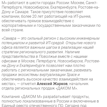
М» работают в шести городах России: Москве, Санкт-
Безопасность
Петербурге, Новосибирске, Екатеринбурге, Ростове-на-
Дону и Самаре. Такое присутствие позволяет
Инновации
компании, более 20 лет работающей на ИТ-рынке,
CIO/Управление ИТ
обеспечивать прямое взаимодействие с
корпоративными и государственными заказчиками по
Гаджеты
всей стране.
Здоровье
«Самара — это сильный регион с высоким инженерным
потенциалом и развитой ИТ-средой. Открытие нового
РАЗДЕЛЫ
офиса является важным шагом в реализации нашей
стратегии регионального развития. Наличие
Новости
представительства в Поволжье вместе с нашими
офисами в Москве, Петербурге, Новосибирске, Ростове-
Аналитика
на-Дону и Екатеринбурге позволяет нам плотно
Интервью
работать с региональными заказчиками, развивать
продажи экосистемы виртуализации Space и
Мероприятия
обеспечивать высокое качество взаимодействия на
Проекты
местах», —
отметил
Алексей Жарков
, начальник
отдела региональных продаж «ДАКОМ М».
IT класс
Тестовый стенд
Компания «ДАКОМ М» разрабатывает продукты,
полностью локализованные в России и включенные в
Каталог компаний
Единый реестр отечественного ПО. Сегодня под