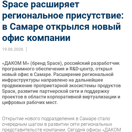
Space расширяет
Импорто­замещение
региональное присутствие:
Автоматизация Промышленности
в Самаре открылся новый
Интернет
Мобильная связь
офис компании
Фиксированная связь
Интеграция
19.06.2026
Рынок ПК
«ДАКОМ М» (бренд Space), российский разработчик
Маркетинг
программного обеспечения и R&D-центр, открыл
Торговые сети
новый офис в Самаре. Расширение региональной
инфраструктуры направлено на дальнейшее
Оборудование
продвижение проприетарной экосистемы продуктов
ПО
Space, развитие партнерской сети и поддержку
проектов в области корпоративной виртуализации и
Outsourcing
цифровых рабочих мест.
Кадры
Регулирование
Открытие нового подразделения в Самаре стало
Финансы
очередным шагом в развитии сети региональных
представительств компании. Сегодня офисы «ДАКОМ
Web