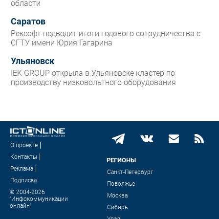
области
Саратов
Рексофт подводит итоги годового сотрудничества с
СГТУ имени Юрия Гагарина
Ульяновск
IEK GROUP открыла в Ульяновске кластер по
производству низковольтного оборудования
О проекте
Контакты
РЕГИОНЫ
Реклама
Санкт-Петербург
Подписка
Поволжье
© 2004-2026
Москва
"Инфокоммуникации
онлайн"
Сибирь