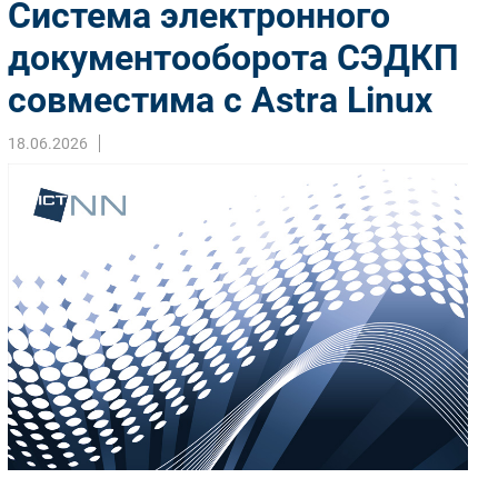
Система электронного
Импорто­замещение
документооборота СЭДКП
Автоматизация Промышленности
совместима с Astra Linux
Интернет
Мобильная связь
18.06.2026
Фиксированная связь
Интеграция
Рынок ПК
Маркетинг
Торговые сети
Оборудование
ПО
Outsourcing
Кадры
Регулирование
Финансы
Web