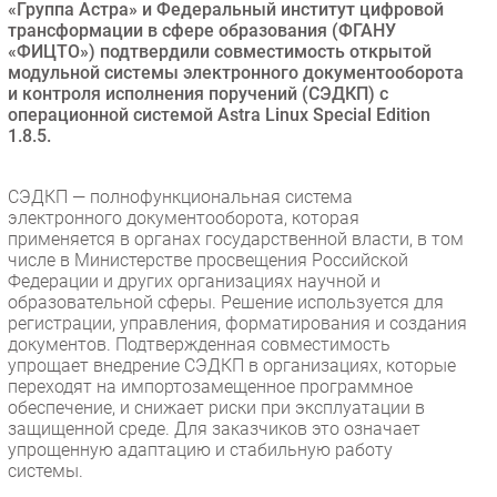
«Группа Астра» и Федеральный институт цифровой
Безопасность
трансформации в сфере образования (ФГАНУ
«ФИЦТО») подтвердили совместимость открытой
Инновации
модульной системы электронного документооборота
CIO/Управление ИТ
и контроля исполнения поручений (СЭДКП) с
операционной системой Astra Linux Special Edition
Гаджеты
1.8.5.
Здоровье
СЭДКП — полнофункциональная система
РАЗДЕЛЫ
электронного документооборота, которая
применяется в органах государственной власти, в том
числе в Министерстве просвещения Российской
Новости
Федерации и других организациях научной и
Аналитика
образовательной сферы. Решение используется для
регистрации, управления, форматирования и создания
Интервью
документов. Подтвержденная совместимость
Мероприятия
упрощает внедрение СЭДКП в организациях, которые
переходят на импортозамещенное программное
Проекты
обеспечение, и снижает риски при эксплуатации в
IT класс
защищенной среде. Для заказчиков это означает
Тестовый стенд
упрощенную адаптацию и стабильную работу
системы.
Каталог компаний