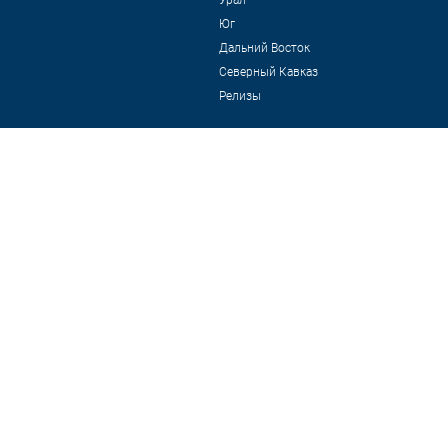
Урал
Юг
Дальний Восток
Северный Кавказ
Релизы