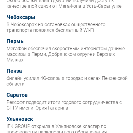
Около 600 жителей Удмуртии получили доступ к
качественной связи от МегаФона в Усть-Сарапулке
Чебоксары
В Чебоксарах на остановках общественного
транспорта появился бесплатный Wi‑Fi
Пермь
МегаФон обеспечил скоростным интернетом дачные
массивы в Перми, Добрянском округе и Верхних
Муллах
Пенза
билайн усилил 4G-связь в городах и селах Пензенской
области
Саратов
Рексофт подводит итоги годового сотрудничества с
СГТУ имени Юрия Гагарина
Ульяновск
IEK GROUP открыла в Ульяновске кластер по
производству низковольтного оборудования