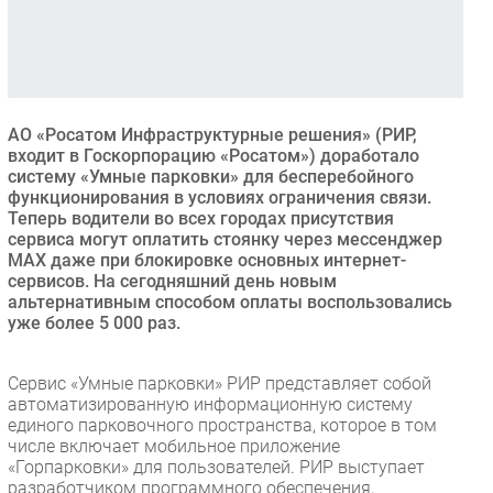
Безопасность
Инновации
CIO/Управление ИТ
Гаджеты
АО «Росатом Инфраструктурные решения» (РИР,
Здоровье
входит в Госкорпорацию «Росатом») доработало
систему «Умные парковки» для бесперебойного
функционирования в условиях ограничения связи.
РАЗДЕЛЫ
Теперь водители во всех городах присутствия
сервиса могут оплатить стоянку через мессенджер
МАX даже при блокировке основных интернет-
Новости
сервисов. На сегодняшний день новым
Аналитика
альтернативным способом оплаты воспользовались
Интервью
уже более 5 000 раз.
Мероприятия
Сервис «Умные парковки» РИР представляет собой
Проекты
автоматизированную информационную систему
IT класс
единого парковочного пространства, которое в том
Тестовый стенд
числе включает мобильное приложение
«Горпарковки» для пользователей. РИР выступает
Каталог компаний
разработчиком программного обеспечения,