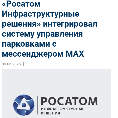
«Росатом
Импорто­замещение
Инфраструктурные
Автоматизация Промышленности
решения» интегрировал
Интернет
Мобильная связь
систему управления
Фиксированная связь
парковками с
Интеграция
Рынок ПК
мессенджером МАХ
Маркетинг
09.06.2026
Торговые сети
Оборудование
ПО
Outsourcing
Кадры
Регулирование
Финансы
Web