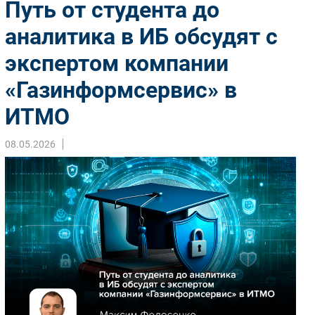
Путь от студента до
Импорто­замещение
аналитика в ИБ обсудят с
Автоматизация Промышленности
экспертом компании
Интернет
Мобильная связь
«Газинформсервис» в
Фиксированная связь
ИТМО
Интеграция
Рынок ПК
08.05.2026
Маркетинг
Торговые сети
Оборудование
ПО
Outsourcing
Кадры
Регулирование
Финансы
Web