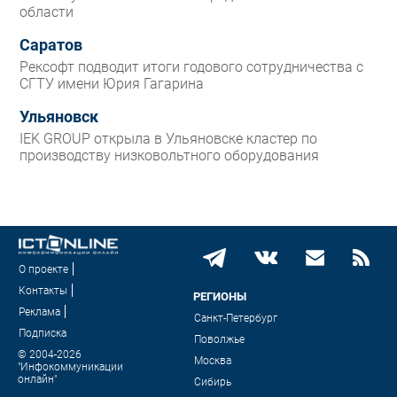
области
Саратов
Рексофт подводит итоги годового сотрудничества с
СГТУ имени Юрия Гагарина
Ульяновск
IEK GROUP открыла в Ульяновске кластер по
производству низковольтного оборудования
О проекте
Контакты
РЕГИОНЫ
Реклама
Санкт-Петербург
Подписка
Поволжье
© 2004-2026
Москва
"Инфокоммуникации
онлайн"
Сибирь