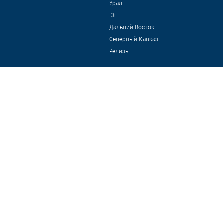
Урал
Юг
Дальний Восток
Северный Кавказ
Релизы