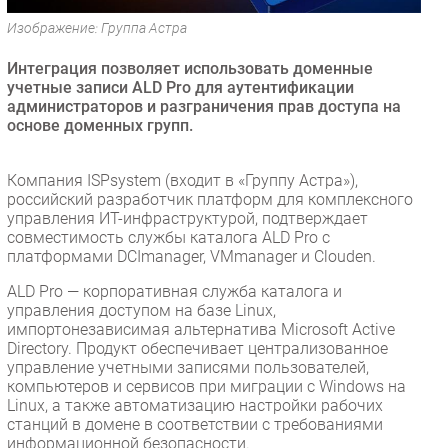
Безопасность
Изображение: Группа Астра
Инновации
Интеграция позволяет использовать доменные
CIO/Управление ИТ
учетные записи ALD Pro для аутентификации
администраторов и разграничения прав доступа на
Гаджеты
основе доменных групп.
Здоровье
Компания ISPsystem (входит в «Группу Астра»),
РАЗДЕЛЫ
российский разработчик платформ для комплексного
управления ИТ-инфраструктурой, подтверждает
Новости
совместимость службы каталога ALD Pro с
платформами DCImanager, VMmanager и Clouden.
Аналитика
ALD Pro — корпоративная служба каталога и
Интервью
управления доступом на базе Linux,
Мероприятия
импортонезависимая альтернатива Microsoft Active
Directory. Продукт обеспечивает централизованное
Проекты
управление учетными записями пользователей,
IT класс
компьютеров и сервисов при миграции с Windows на
Тестовый стенд
Linux, а также автоматизацию настройки рабочих
станций в домене в соответствии с требованиями
Каталог компаний
информационной безопасности.