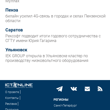
Муллах
Пенза
билайн усилил 4G-связь в городах и селах Пензенской
области
Саратов
Рексофт подводит итоги годового сотрудничества с
СГТУ имени Юрия Гагарина
Ульяновск
IEK GROUP открыла в Ульяновске кластер по
производству низковольтного оборудования
О проекте
Контакты
РЕГИОНЫ
Реклама
Санкт-Петербург
Подписка