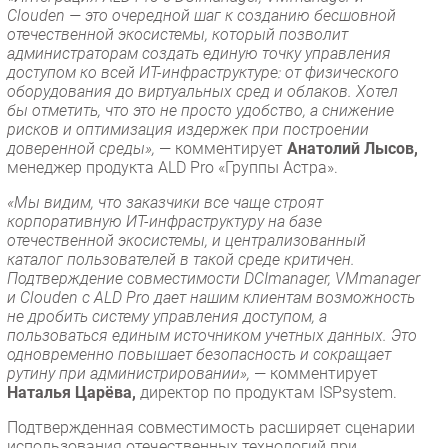
Clouden — это очередной шаг к созданию бесшовной
отечественной экосистемы, который позволит
администраторам создать единую точку управления
доступом ко всей ИТ-инфраструктуре: от физического
оборудования до виртуальных сред и облаков. Хотел
бы отметить, что это не просто удобство, а снижение
рисков и оптимизация издержек при построении
доверенной среды»,
— комментирует
Анатолий Лысов,
менеджер продукта ALD Pro «Группы Астра».
«Мы видим, что заказчики все чаще строят
корпоративную ИТ-инфраструктуру на базе
отечественной экосистемы, и централизованный
каталог пользователей в такой среде критичен.
Подтверждение совместимости DCImanager, VMmanager
и Clouden с ALD Pro дает нашим клиентам возможность
не дробить систему управления доступом, а
пользоваться единым источником учетных данных. Это
одновременно повышает безопасность и сокращает
рутину при администрировании»,
— комментирует
Наталья Царёва,
директор по продуктам ISPsystem.
Подтвержденная совместимость расширяет сценарии
использования отечественных технологий при