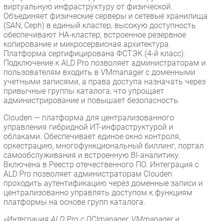
виртуальную инфраструктуру от физической.
Объединяет физические серверы и сетевые хранилища
(SAN, Ceph) в единый кластер, высокую доступность
обеспечивают HA-кластер, встроенное резервное
копирование и микросервисная архитектура.
Платформа сертифицирована ФСТЭК (4-й класс).
Подключение к ALD Pro позволяет администраторам и
пользователям входить в VMmanager с доменными
учетными записями, а права доступа назначать через
привычные группы каталога, что упрощает
администрирование и повышает безопасность.
Clouden — платформа для централизованного
управления гибридной ИТ-инфраструктурой и
облаками. Обеспечивает единое окно контроля,
оркестрацию, многофункциональный биллинг, портал
самообслуживания и встроенную BI-аналитику.
Включена в Реестр отечественного ПО. Интеграция с
ALD Pro позволяет администраторам Clouden
проходить аутентификацию через доменные записи и
централизованно управлять доступом к функциям
платформы на основе групп каталога.
«Интеграция ALD Pro с DCImanager, VMmanager и