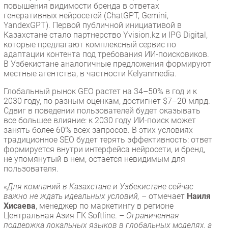
повышения видимости бренда в ответах
генеративных нейросетей (ChatGPT, Gemini,
YandexGPT). Первой публичной инициативой в
Казахстане стало партнерство Yvision.kz и IPG Digital,
которые предлагают комплексный сервис по
адаптации контента под требования ИИ-поисковиков.
В Узбекистане аналогичные предложения формируют
местные агентства, в частности Kelyanmedia.
Глобальный рынок GEO растет на 34–50% в год и к
2030 году, по разным оценкам, достигнет $7–20 млрд.
Сдвиг в поведении пользователей будет оказывать
все большее влияние: к 2030 году ИИ-поиск может
занять более 60% всех запросов. В этих условиях
традиционное SEO будет терять эффективность: ответ
формируется внутри интерфейса нейросети, и бренд,
не упомянутый в нем, остается невидимым для
пользователя.
«Для компаний в Казахстане и Узбекистане сейчас
важно не ждать идеальных условий,
– отмечает
Наиля
Хисаева
, менеджер по маркетингу в регионе
Центральная Азия ГК Softline. –
Ограниченная
поддержка локальных языков в глобальных моделях, а