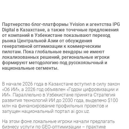
Безопасность
Инновации
CIO/Управление ИТ
Партнерство блог-платформы Yvision и агентства IPG
Digital в Казахстане, а также точечные предложения
Гаджеты
от компаний в Узбекистане показывают переход
Здоровье
рынка Центральной Азии от обсуждения
генеративной оптимизации к коммерческим
пилотам. Пока глобальные вендоры не имеют
РАЗДЕЛЫ
локализованных решений, региональные игроки
формируют методологию под русскоязычный и
национальные сегменты.
Новости
Аналитика
В начале 2026 года в Казахстане вступил в силу закон
Интервью
«Об ИИ», а 2026 год объявлен «Годом цифровизации и
Мероприятия
ИИ». Параллельно в Узбекистане принята Стратегия
развития технологий ИИ до 2030 года, выделено $100
Проекты
млн на финансирование профильных проектов и
IT класс
запущен национальный портал ai.gov.uz.
Тестовый стенд
На этом фоне локальные игроки начали предлагать
Каталог компаний
бизнесу услуги по GEO-оптимизации – практике