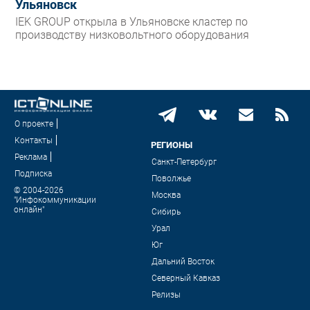
Ульяновск
IEK GROUP открыла в Ульяновске кластер по
производству низковольтного оборудования
О проекте
Контакты
РЕГИОНЫ
Реклама
Санкт-Петербург
Подписка
Поволжье
© 2004-2026
Москва
"Инфокоммуникации
онлайн"
Сибирь
Урал
Юг
Дальний Восток
Северный Кавказ
Релизы