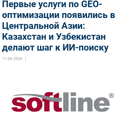
Первые услуги по GEO-
Импорто­замещение
оптимизации появились в
Автоматизация Промышленности
Центральной Азии:
Интернет
Мобильная связь
Казахстан и Узбекистан
Фиксированная связь
делают шаг к ИИ-поиску
Интеграция
Рынок ПК
11.06.2026
Маркетинг
Торговые сети
Оборудование
ПО
Outsourcing
Кадры
Регулирование
Финансы
Web