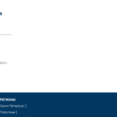
а
вис»
РЕГИОНЫ
Санкт-Петербург
Поволжье