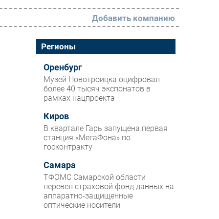
Добавить компанию
РАЗДЕЛЫ
Регионы
Новости
Оренбург
Музей Новотроицка оцифровал
Аналитика
более 40 тысяч экспонатов в
рамках нацпроекта
Интервью
Мероприятия
Киров
В квартале Гарь запущена первая
Проекты
станция «МегаФона» по
госконтракту
IT класс
Самара
Тестовый стенд
ТФОМС Самарской области
Каталог компаний
перевел страховой фонд данных на
аппаратно-защищенные
оптические носители