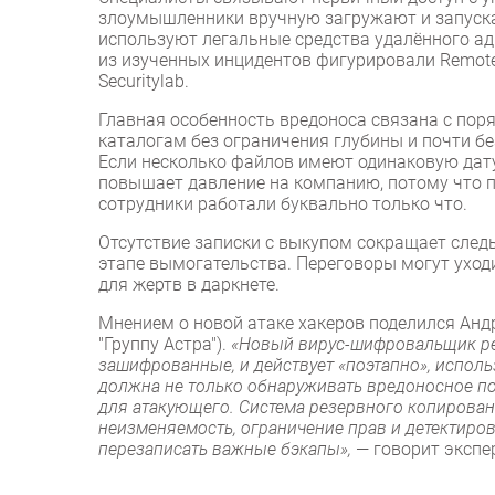
злоумышленники вручную загружают и запускают
используют легальные средства удалённого а
из изученных инцидентов фигурировали Remote
Securitylab.
Главная особенность вредоноса связана с пор
каталогам без ограничения глубины и почти б
Если несколько файлов имеют одинаковую дату
повышает давление на компанию, потому что 
сотрудники работали буквально только что.
Отсутствие записки с выкупом сокращает сле
этапе вымогательства. Переговоры могут уходи
для жертв в даркнете.
Мнением о новой атаке хакеров поделился Андр
"Группу Астра").
«Новый вирус-шифровальщик рек
зашифрованные, и действует «поэтапно», исполь
должна не только обнаруживать вредоносное по
для атакующего. Система резервного копирован
неизменяемость, ограничение прав и детектиров
перезаписать важные бэкапы»,
— говорит экспе