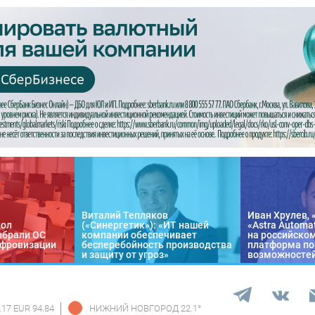
Виталий Тепляков
Иван Хрулев, 
кол
(«Синергетик»): «ИТ нашей
«Astra Automa
ыбрали ОС
компании обеспечивает
на российско
цифровизации
бесперебойность производства
платформа по
и защиту от угроз»
возможносте
.17 EUR 94.84
НИЖНИЙ НОВГОРОД
22.1
°