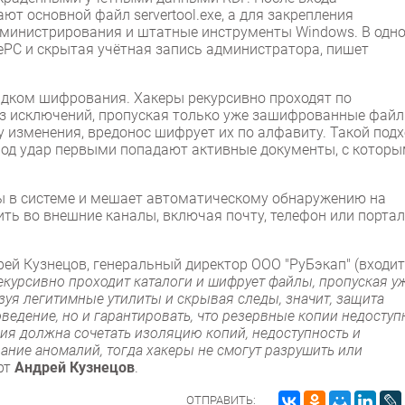
 основной файл servertool.exe, а для закрепления
дминистрирования и штатные инструменты Windows. В одн
PC и скрытая учётная запись администратора, пишет
ядком шифрования. Хакеры рекурсивно проходят по
ез исключений, пропуская только уже зашифрованные файл
 изменения, вредонос шифрует их по алфавиту. Такой подх
под удар первыми попадают активные документы, с котор
ды в системе и мешает автоматическому обнаружению на
ть во внешние каналы, включая почту, телефон или портал
ей Кузнецов, генеральный директор ООО "РуБэкап" (входит
урсивно проходит каталоги и шифрует файлы, пропуская у
зуя легитимные утилиты и скрывая следы, значит, защита
ведение, но и гарантировать, что резервные копии недосту
ия должна сочетать изоляцию копий, недоступность и
ание аномалий, тогда хакеры не смогут разрушить или
рт
Андрей Кузнецов
.
ОТПРАВИТЬ: