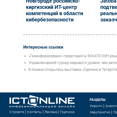
Новгороде российско-
Jatoba
киргизский ИТ-центр
подтв
компетенций в области
реальн
кибербезопасности
заказ
Интересные ссылки
«Газинформсервис» представил в ЭСКАТО ООН реш
Управленческий турнир мирового уровня: чем зап
В Казани открылась выставка «Сделано в Татарст
РАЗДЕЛЫ
Новости
Аналит
О проекте
Контакты
Реклама
Подписка
Мероприятия
П