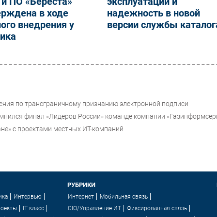
 и ПО «Береста»
эксплуатации и
ерждена в ходе
надежность в новой
ого внедрения у
версии службы каталог
чика
ения по трансграничному признанию электронной подписи
омнился финал «Лидеров России» команде компании «Газинформсер
ане» с проектами местных ИТ-компаний
РУБРИКИ
ика
Интервью
Интернет
Мобильная связь
роекты
IT класс
CIO/Управление ИТ
Фиксированная связь