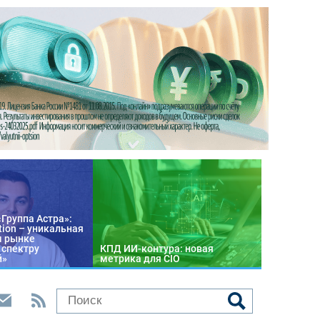
«Группа Астра»:
tion – уникальная
м рынке
 спектру
КПД ИИ-контура: новая
й»
метрика для CIO