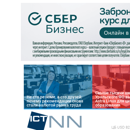
Свыше тысячи ш
Не сто резюме, а сто друзей:
Уральского ФО в
почему рекомендации снова
Astra Linux для 
стали валютой рынка труда
образования
ЦБ
USD 82