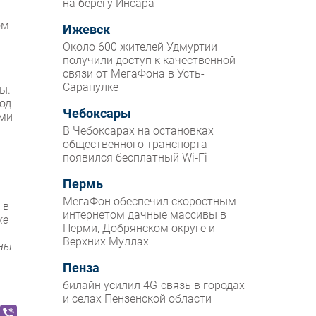
на берегу Инсара
ом
Ижевск
Около 600 жителей Удмуртии
получили доступ к качественной
связи от МегаФона в Усть-
Сарапулке
ы.
од
Чебоксары
ыми
В Чебоксарах на остановках
общественного транспорта
появился бесплатный Wi‑Fi
Пермь
МегаФон обеспечил скоростным
 в
интернетом дачные массивы в
же
Перми, Добрянском округе и
Верхних Муллах
пны
Пенза
билайн усилил 4G-связь в городах
и селах Пензенской области