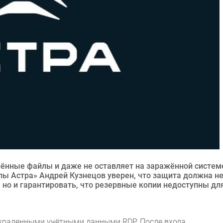
ённые файлы и даже не оставляет на заражённой систем
пы Астра» Андрей Кузнецов уверен, что защита должна н
 но и гарантировать, что резервные копии недоступны дл
краденными учётными данными RDP. После входа