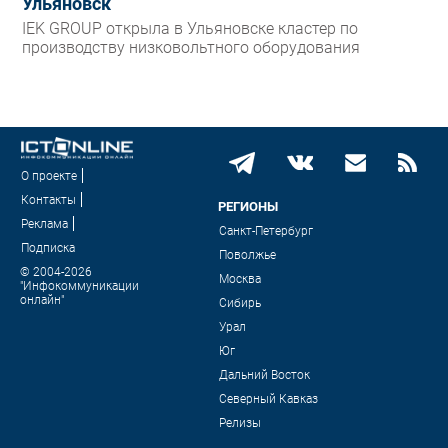
Ульяновск
IEK GROUP открыла в Ульяновске кластер по
производству низковольтного оборудования
О проекте
Контакты
РЕГИОНЫ
Реклама
Санкт-Петербург
Подписка
Поволжье
© 2004-2026
Москва
"Инфокоммуникации
онлайн"
Сибирь
Урал
Юг
Дальний Восток
Северный Кавказ
Релизы