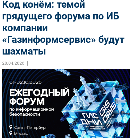
Код конём: темой
Импорто­замещение
грядущего форума по ИБ
Автоматизация Промышленности
компании
Интернет
Мобильная связь
«Газинформсервис» будут
Фиксированная связь
шахматы
Интеграция
Рынок ПК
28.04.2026
Маркетинг
Торговые сети
Оборудование
ПО
Outsourcing
Кадры
Регулирование
Финансы
Web