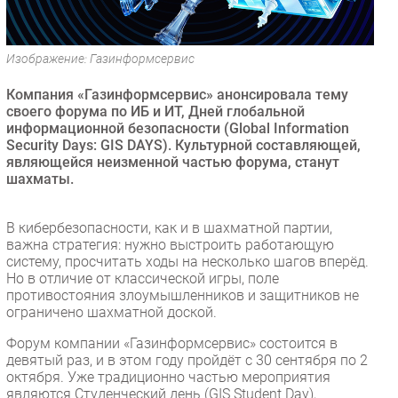
Безопасность
Инновации
Изображение: Газинформсервис
CIO/Управление ИТ
Компания «Газинформсервис» анонсировала тему
Гаджеты
своего форума по ИБ и ИТ, Дней глобальной
Здоровье
информационной безопасности (Global Information
Security Days: GIS DAYS). Культурной составляющей,
являющейся неизменной частью форума, станут
РАЗДЕЛЫ
шахматы.
Новости
В кибербезопасности, как и в шахматной партии,
Аналитика
важна стратегия: нужно выстроить работающую
Интервью
систему, просчитать ходы на несколько шагов вперёд.
Но в отличие от классической игры, поле
Мероприятия
противостояния злоумышленников и защитников не
Проекты
ограничено шахматной доской.
IT класс
Форум компании «Газинформсервис» состоится в
Тестовый стенд
девятый раз, и в этом году пройдёт с 30 сентября по 2
октября. Уже традиционно частью мероприятия
Каталог компаний
являются Студенческий день (GIS Student Day),