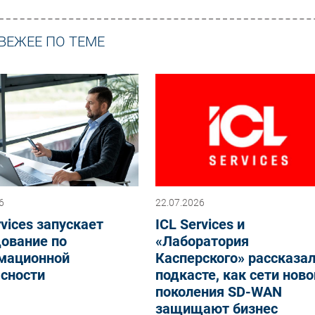
ВЕЖЕЕ ПО ТЕМЕ
6
22.07.2026
rvices запускает
ICL Services и
ование по
«Лаборатория
мационной
Касперского» рассказал
асности
подкасте, как сети ново
поколения SD-WAN
защищают бизнес