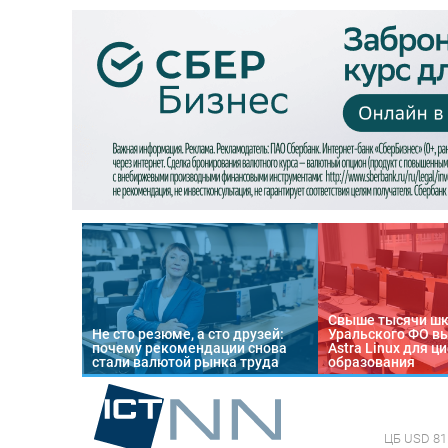
Свыше тысячи ш
Не сто резюме, а сто друзей:
Уральского ФО в
почему рекомендации снова
Astra Linux для 
стали валютой рынка труда
образования
ЦБ
USD 81