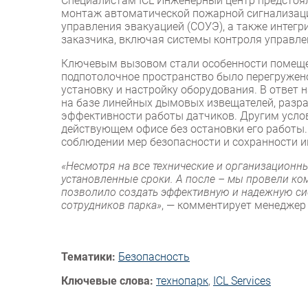
Специалистам ICL Инженерный центр предстоял
монтаж автоматической пожарной сигнализаци
управления эвакуацией (СОУЭ), а также интег
заказчика, включая системы контроля управле
Ключевым вызовом стали особенности помещен
подпотолочное пространство было перегружен
установку и настройку оборудования. В ответ
на базе линейных дымовых извещателей, разр
эффективности работы датчиков. Другим услов
действующем офисе без остановки его работы.
соблюдении мер безопасности и сохранности и
«Несмотря на все технические и организационн
установленные сроки. А после – мы провели ко
позволило создать эффективную и надежную с
сотрудников парка»
, — комментирует менеджер
Тематики:
Безопасность
Ключевые слова:
технопарк
,
ICL Services