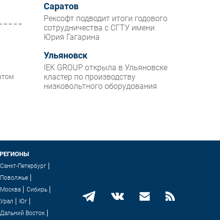
Саратов
Рексофт подводит итоги годового
сотрудничества с СГТУ имени
Юрия Гагарина
Ульяновск
IEK GROUP открыла в Ульяновске
кластер по производству
атом
низковольтного оборудования
РЕГИОНЫ
Санкт-Петербург
Поволжье
Москва
Сибирь
Урал
Юг
Дальний Восток