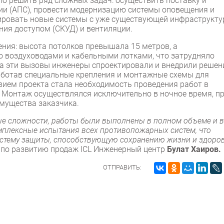
о решить ряд сложных задач: осуществить поставку и
и (АПС), провести модернизацию системы оповещения и
рировать новые системы с уже существующей инфраструкту
ния доступом (СКУД) и вентиляции.
ия: высота потолков превышала 15 метров, а
о воздуховодами и кабельными лотками, что затрудняло
 на эти вызовы инженеры спроектировали и внедрили решен
аботав специальные крепления и монтажные схемы для
ием проекта стала необходимость проведения работ в
 Монтаж осуществлялся исключительно в ночное время, п
мущества заказчика.
ые сложности, работы были выполнены в полном объеме и в
мплексные испытания всех противопожарных систем, что
истему защиты, способствующую сохранению жизни и здоро
 по развитию продаж ICL Инженерный центр
Булат Хаиров.
ОТПРАВИТЬ: