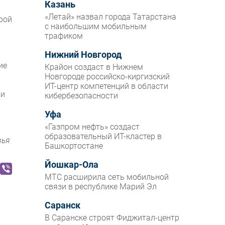
Казань
«Летай» назвал города Татарстана
рой
с наибольшим мобильным
трафиком
Нижний Новгород
ие
Крайон создаст в Нижнем
Новгороде российско-киргизский
ИТ-центр компетенций в области
ри
кибербезопасности
Уфа
«Газпром нефть» создаст
образовательный ИТ-кластер в
вья
Башкортостане
Йошкар-Ола
МТС расширила сеть мобильной
связи в республике Марий Эл
Саранск
В Саранске строят Фиджитал-центр