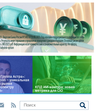
«Группа Астра»:
tion – уникальная
м рынке
 спектру
КПД ИИ-контура: новая
й»
метрика для CIO