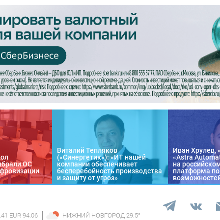
Виталий Тепляков
Иван Хрулев, 
кол
(«Синергетик»): «ИТ нашей
«Astra Automa
ыбрали ОС
компании обеспечивает
на российско
цифровизации
бесперебойность производства
платформа по
и защиту от угроз»
возможносте
.41 EUR 94.06
НИЖНИЙ НОВГОРОД
29.5
°