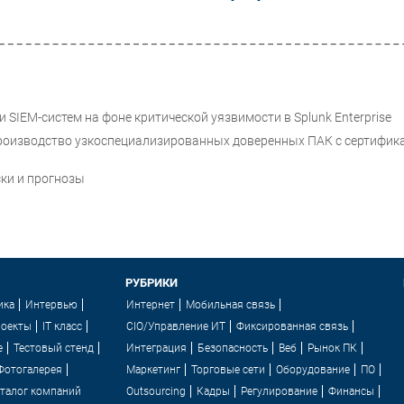
SIEM-систем на фоне критической уязвимости в Splunk Enterprise
 производство узкоспециализированных доверенных ПАК с сертифик
ки и прогнозы
РУБРИКИ
ика
Интервью
Интернет
Мобильная связь
роекты
IT класс
CIO/Управление ИТ
Фиксированная связь
e
Тестовый стенд
Интеграция
Безопасность
Веб
Рынок ПК
Фотогалерея
Маркетинг
Торговые сети
Оборудование
ПО
талог компаний
Outsourcing
Кадры
Регулирование
Финансы