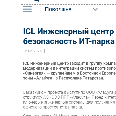
РУБРИКИ
ICL Инженерный центр
Импорто­замещение
Маркетин
безопасность ИТ-парка
Автоматизация
Торговые
Промышленности
15.06.2026
Оборудов
Интернет
ПО
ICL Инженерный центр (входит в группу комп
Мобильная связь
модернизации и интеграции систем противопо
Outsourci
«Синергия» — крупнейшем в Восточной Европе
Фиксированная связь
зоны «Алабуга» в Республике Татарстан.
Кадры
Интеграция
Регулиро
Заказчиком проекта выступило ООО «Алабуга 
Рынок ПК
структуру АО «ОЭЗ ППТ «Алабуга». Перед интег
ключевые инженерные системы для получения 
офисного пространства парка.