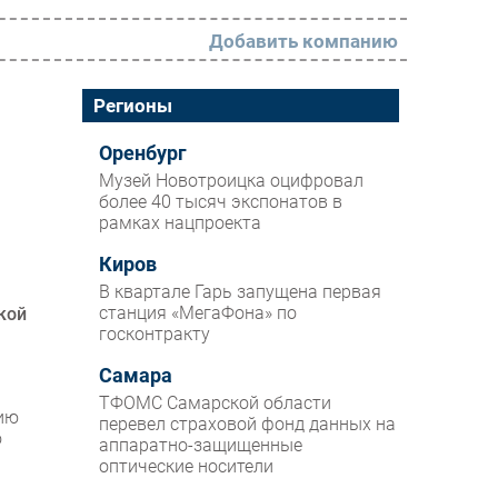
Добавить компанию
РАЗДЕЛЫ
Регионы
Новости
Оренбург
Музей Новотроицка оцифровал
Аналитика
более 40 тысяч экспонатов в
рамках нацпроекта
Интервью
Мероприятия
Киров
В квартале Гарь запущена первая
Проекты
станция «МегаФона» по
кой
госконтракту
IT класс
Самара
Тестовый стенд
ТФОМС Самарской области
цию
Каталог компаний
перевел страховой фонд данных на
о
аппаратно-защищенные
оптические носители