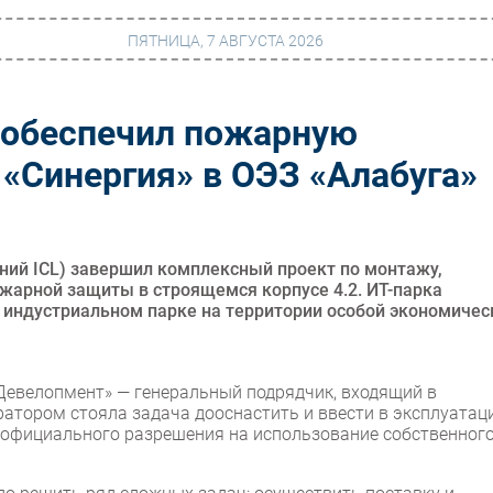
ПЯТНИЦА, 7 АВГУСТА 2026
 обеспечил пожарную
г
Финансы
 «Синергия» в ОЭЗ «Алабуга»
 сети
Web
ание
Безопасность
Инновации
аний ICL) завершил комплексный проект по монтажу,
жарной защиты в строящемся корпусе 4.2. ИТ-парка
ng
CIO/Управление ИТ
 индустриальном парке на территории особой экономичес
Гаджеты
вание
Здоровье
Девелопмент» — генеральный подрядчик, входящий в
ратором стояла задача дооснастить и ввести в эксплуата
официального разрешения на использование собственног