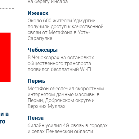
на берегу Инсара
Ижевск
Около 600 жителей Удмуртии
получили доступ к качественной
связи от МегаФона в Усть-
Сарапулке
Чебоксары
В Чебоксарах на остановках
общественного транспорта
появился бесплатный Wi‑Fi
Пермь
МегаФон обеспечил скоростным
интернетом дачные массивы в
Перми, Добрянском округе и
Верхних Муллах
и в
Пенза
го
билайн усилил 4G-связь в городах
и селах Пензенской области