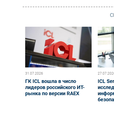
С
31.07.2026
27.07.202
ГК ICL вошла в число
ICL Se
лидеров российского ИТ-
исслед
рынка по версии RAEX
инфор
безоп