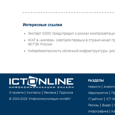
Интересные ссылки
Эксперт GSOC предупредил о рисках компрометации 
WAF в «железе»: UserGate первым в стране начал
ФСТЭК России
Кибербезопасность облачной инфраструктуры: рис
РАЗДЕЛЫ
Новости
Аналит
О проекте
Контакты
Реклама
Подписка
Мероприятия
П
© 2004-2026 "Инфокоммуникации онлайн"
IT рейтинг
ICT lif
Релизы
Видео
Инфографика
Ка