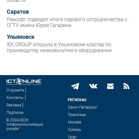
области
Саратов
Рексофт подводит итоги годового сотрудничества с
СГТУ имени Юрия Гагарина
Ульяновск
IEK GROUP открыла в Ульяновске кластер по
производству низковольтного оборудования
О проекте
Контакты
РЕГИОНЫ
Реклама
Санкт-Петербург
Подписка
Поволжье
© 2004-2026
Москва
"Инфокоммуникации
онлайн"
Сибирь
Урал