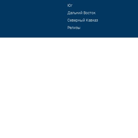
Юг
Дальний Восток
Северный Кавказ
Релизы