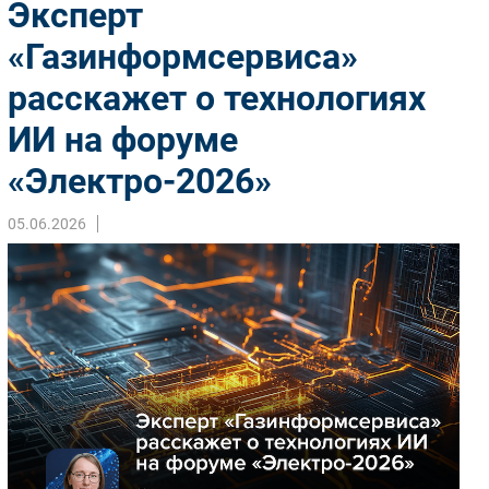
Эксперт
Импорто­замещение
«Газинформсервиса»
Автоматизация Промышленности
расскажет о технологиях
Интернет
Мобильная связь
ИИ на форуме
Фиксированная связь
«Электро-2026»
Интеграция
Рынок ПК
05.06.2026
Маркетинг
Торговые сети
Оборудование
ПО
Outsourcing
Кадры
Регулирование
Финансы
Web