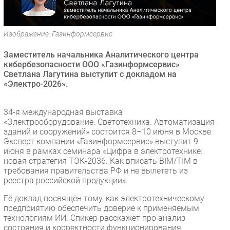
Безопасность
Инновации
Изображение: Газинформсервис
CIO/Управление ИТ
Заместитель начальника Аналитического центра
Гаджеты
кибербезопасности ООО «Газинформсервис»
Здоровье
Светлана Лагутина выступит с докладом на
«Электро-2026».
РАЗДЕЛЫ
34-я международная выставка
Новости
«Электрооборудование. Светотехника. Автоматизация
зданий и сооружений» состоится 8–10 июня в Москве.
Аналитика
Эксперт компании «Газинформсервис» выступит 9
Интервью
июня в рамках семинара «Цифра в электротехнике:
новая стратегия ТЭК-2036. Как вписать BIM/ТIM в
Мероприятия
требования правительства РФ и не вылететь из
Проекты
реестра российской продукции».
IT класс
Её доклад посвящён тому, как электротехническому
Тестовый стенд
предприятию обеспечить доверие к применяемым
технологиям ИИ. Спикер расскажет про анализ
Каталог компаний
состояния и корректности функционирования