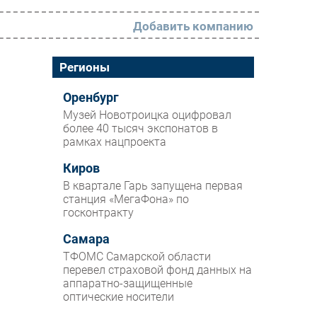
Добавить компанию
РАЗДЕЛЫ
Регионы
Новости
Оренбург
Музей Новотроицка оцифровал
Аналитика
более 40 тысяч экспонатов в
рамках нацпроекта
Интервью
Мероприятия
Киров
В квартале Гарь запущена первая
Проекты
станция «МегаФона» по
госконтракту
IT класс
Самара
Тестовый стенд
ТФОМС Самарской области
Каталог компаний
перевел страховой фонд данных на
аппаратно-защищенные
оптические носители