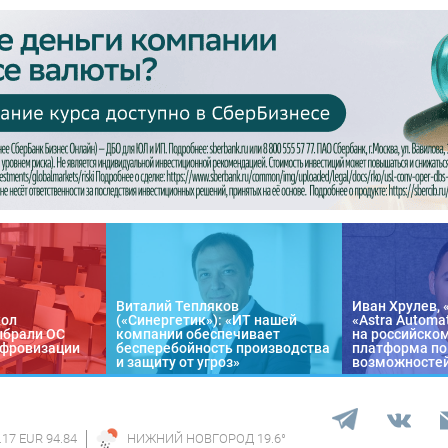
Виталий Тепляков
Иван Хрулев, 
кол
(«Синергетик»): «ИТ нашей
«Astra Automa
ыбрали ОС
компании обеспечивает
на российско
цифровизации
бесперебойность производства
платформа по
и защиту от угроз»
возможносте
.17 EUR 94.84
НИЖНИЙ НОВГОРОД
19.6
°