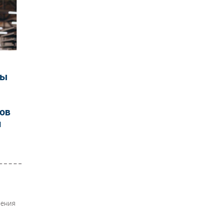
мы
ов
й
нения