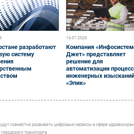
6
14.07.2026
рстане разработают
Компания «Инфосисте
вую систему
Джет» представляет
ления
решение для
арственным
автоматизации процесс
ством
инженерных изыскани
«Эпик»
будут совместно развивать цифровые сервисы в сфере здравоохра
 городского транспорта