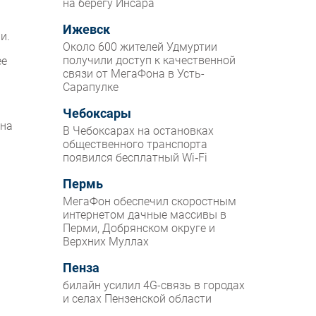
на берегу Инсара
Ижевск
и.
Около 600 жителей Удмуртии
получили доступ к качественной
ее
связи от МегаФона в Усть-
Сарапулке
Чебоксары
 на
В Чебоксарах на остановках
общественного транспорта
появился бесплатный Wi‑Fi
Пермь
МегаФон обеспечил скоростным
интернетом дачные массивы в
Перми, Добрянском округе и
Верхних Муллах
Пенза
билайн усилил 4G-связь в городах
и селах Пензенской области