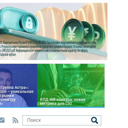
«Группа Астра»:
tion – уникальная
м рынке
 спектру
КПД ИИ-контура: новая
й»
метрика для CIO