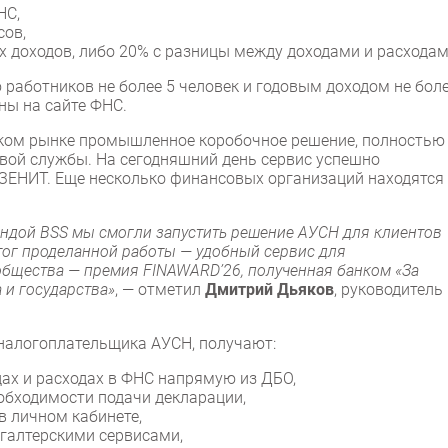
НС,
сов,
х доходов, либо 20% с разницы между доходами и расходам
 работников не более 5 человек и годовым доходом не бол
ны на сайте ФНС.
ском рынке промышленное коробочное решение, полностью
ой службы. На сегодняшний день сервис успешно
 ЗЕНИТ. Еще несколько финансовых организаций находятся
ндой BSS мы смогли запустить решение АУСН для клиентов
тог проделанной работы — удобный сервис для
общества — премия FINAWARD’26, полученная банком «За
 и государства»
, — отметил
Дмитрий Дьяков
, руководитель
налогоплательщика АУСН, получают:
ах и расходах в ФНС напрямую из ДБО,
обходимости подачи декларации,
в личном кабинете,
галтерскими сервисами,