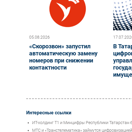
05.08.2026
17.07.202
«Скорозвон» запустил
В Тата
автоматическую замену
цифро
номеров при снижении
управ
контактности
госуд
имуще
Интересные ссылки
ИТ-холдинг Т1 и Минцифры Республики Татарстан 
МТС и «Транстелематика» займутся цифровизацией