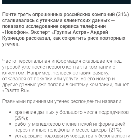
Безопасность
Почти треть опрошенных российских компаний (31%)
Инновации
сталкивалась с утечками клиентских данных —
CIO/Управление ИТ
показало исследование сервиса телефонии
«Новофон». Эксперт «Группы Астра» Андрей
Гаджеты
Кузнецов рассказал, как сократить риск повторных
Здоровье
утечек.
РАЗДЕЛЫ
Часто персональная информация оказывается под
угрозой уже после первого контакта компании с
клиентом. Например, человек оставил заявку,
Новости
отказался от покупки или услуги, но его номер и
Аналитика
другие данные уже попали в систему компании, пишет
«Газета.Ru».
Интервью
Мероприятия
Главными причинами утечек респонденты назвали:
Проекты
хранение данных у большого числа подрядчиков
IT класс
(29%);
работу менеджеров с клиентской информацией
Тестовый стенд
через личные телефоны и мессенджеры (21%);
Каталог компаний
устаревшие подходы руководства к безопасности