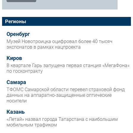
Безопасность
Инновации
Регионы
CIO/Управление ИТ
Гаджеты
Оренбург
Здоровье
Музей Новотроицка оцифровал более 40 тысяч
экспонатов в рамках нацпроекта
РАЗДЕЛЫ
Киров
В квартале Гарь запущена первая станция «МегаФона»
Новости
по госконтракту
Аналитика
Самара
Интервью
ТФОМС Самарской области перевел страховой фонд
Мероприятия
данных на аппаратно-защищенные оптические
носители
Проекты
IT класс
Казань
«Летай» назвал города Татарстана с наибольшим
Тестовый стенд
мобильным трафиком
Каталог компаний